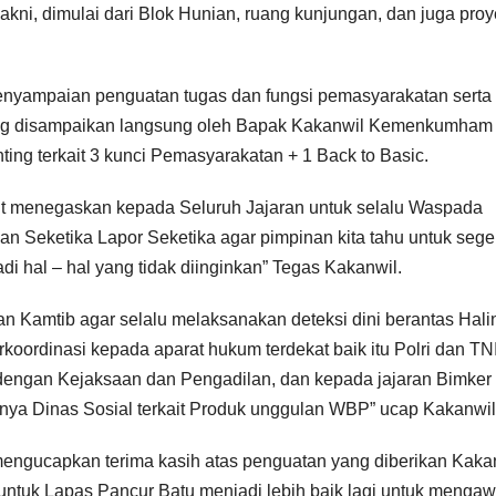
kni, dimulai dari Blok Hunian, ruang kunjungan, dan juga pro
penyampaian penguatan tugas dan fungsi pemasyarakatan serta
yang disampaikan langsung oleh Bapak Kakanwil Kemenkumham
ng terkait 3 kunci Pemasyarakatan + 1 Back to Basic.
menegaskan kepada Seluruh Jajaran untuk selalu Waspada
an Seketika Lapor Seketika agar pimpinan kita tahu untuk sege
adi hal – hal yang tidak diinginkan” Tegas Kakanwil.
Kamtib agar selalu melaksanakan deteksi dini berantas Halin
rkoordinasi kepada aparat hukum terdekat baik itu Polri dan TNI
i dengan Kejaksaan dan Pengadilan, dan kepada jajaran Bimker
unya Dinas Sosial terkait Produk unggulan WBP” ucap Kakanwil
mengucapkan terima kasih atas penguatan yang diberikan Kaka
tuk Lapas Pancur Batu menjadi lebih baik lagi untuk mengaw