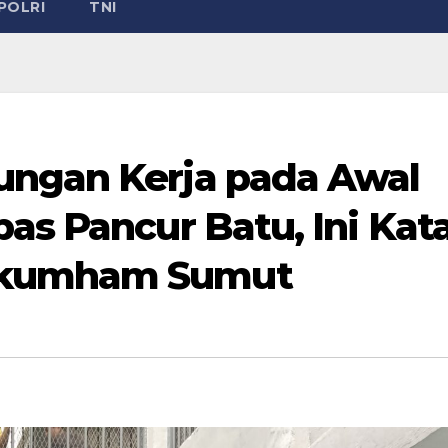
POLRI
TNI
ungan Kerja pada Awal
as Pancur Batu, Ini Kat
nkumham Sumut