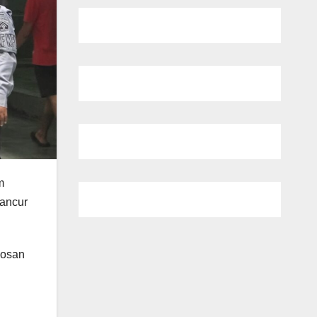
m
Pancur
posan