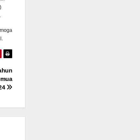
)
.
emoga
l.
Tahun
emua
024