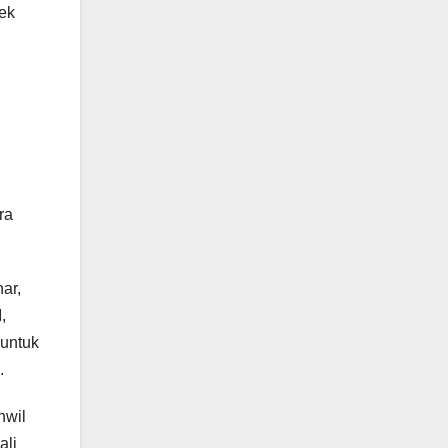
yek
ra
ar,
,
 untuk
.
nwil
ali