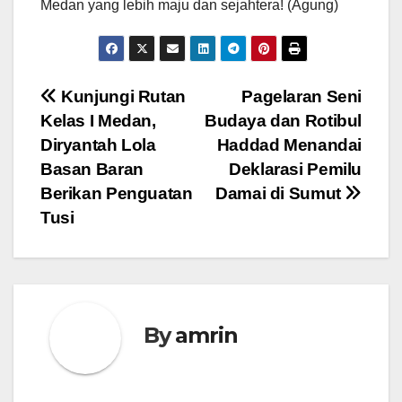
Medan yang lebih maju dan sejahtera! (Agung)
Navigasi
Kunjungi Rutan
Pagelaran Seni
Kelas I Medan,
Budaya dan Rotibul
pos
Diryantah Lola
Haddad Menandai
Basan Baran
Deklarasi Pemilu
Berikan Penguatan
Damai di Sumut
Tusi
By
amrin