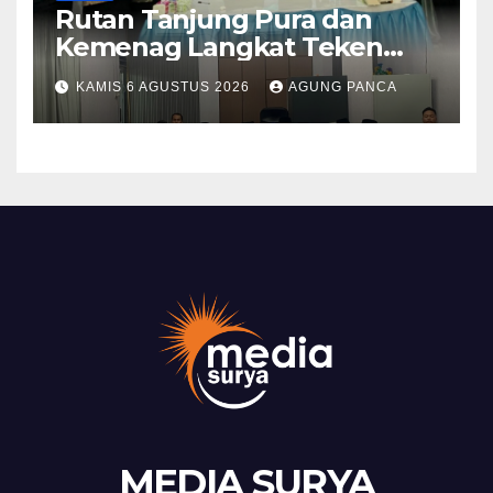
Rutan Tanjung Pura dan
Kemenag Langkat Teken
PKS Pembinaan Kerohanian
KAMIS 6 AGUSTUS 2026
AGUNG PANCA
Warga Binaan
MEDIA SURYA