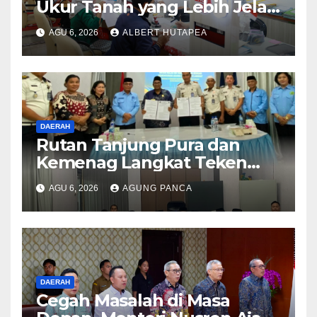
Ukur Tanah yang Lebih Jelas
Berkat Layanan Pengukuran
AGU 6, 2026
ALBERT HUTAPEA
Terjadwal
DAERAH
Rutan Tanjung Pura dan
Kemenag Langkat Teken
PKS Pembinaan Kerohanian
AGU 6, 2026
AGUNG PANCA
Warga Binaan
DAERAH
Cegah Masalah di Masa