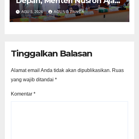
Depan, Menteri Nusron Ajak
Pemda Percepat Sertipikasi
AGU 5, 2026
AGUNG PANCA
Tanah Rumah Ibadah di NTT
Tinggalkan Balasan
Alamat email Anda tidak akan dipublikasikan.
Ruas
yang wajib ditandai
*
Komentar
*