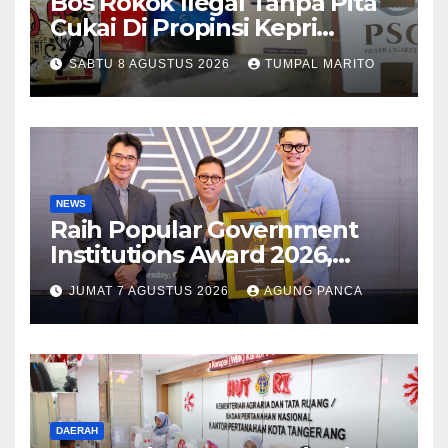
Bos Rokok Ilegal Tanpa Pita
Cukai Di Propinsi Kepri
Semakin Marak
SABTU 8 AGUSTUS 2026
TUMPAL MARITO
NEWS
Raih Popular Government
Institutions Award 2026,
Kinerja Komunikasi Publik
JUMAT 7 AGUSTUS 2026
AGUNG PANCA
Kementerian ATR/BPN
Kembali Diakui
DAERAH