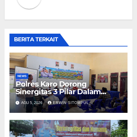
BERITA TERKAIT
NEWS
Polres Karo Dorong
Sinergitas 3 Pilar Dalam
Pelatihan Pencengahan dan
AGU 5, 2026
ERWIN SITOMPUL
Mitigasi Bencana Tahun 2026