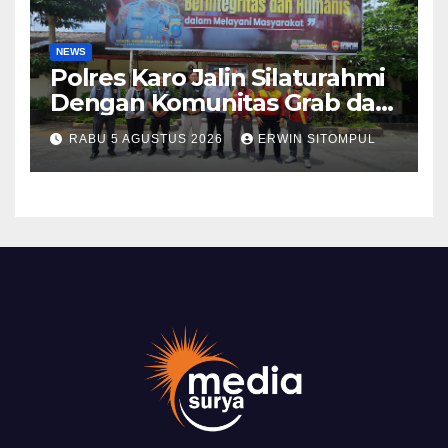
NEWS
Polres Karo Jalin Silaturahmi
Dengan Komunitas Grab dan
Giseh, Perkuat Sinergi Jaga
RABU 5 AGUSTUS 2026
ERWIN SITOMPUL
Kamtibmas Jelang HUT RI
ke-81