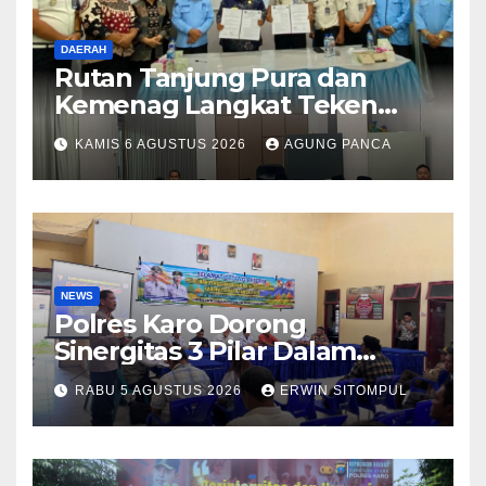
DAERAH
Rutan Tanjung Pura dan
Kemenag Langkat Teken
PKS Pembinaan Kerohanian
KAMIS 6 AGUSTUS 2026
AGUNG PANCA
Warga Binaan
NEWS
Polres Karo Dorong
Sinergitas 3 Pilar Dalam
Pelatihan Pencengahan dan
RABU 5 AGUSTUS 2026
ERWIN SITOMPUL
Mitigasi Bencana Tahun 2026