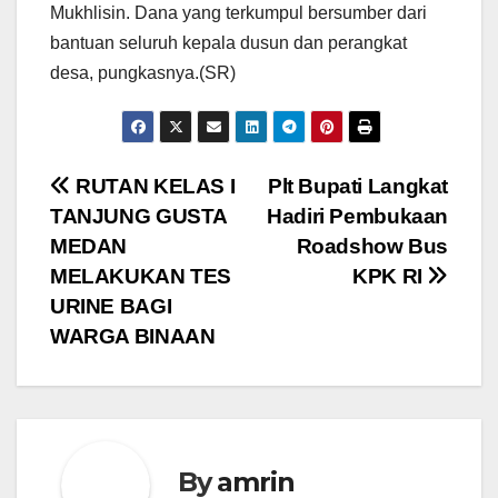
Mukhlisin. Dana yang terkumpul bersumber dari
bantuan seluruh kepala dusun dan perangkat
desa, pungkasnya.(SR)
Navigasi
RUTAN KELAS I
Plt Bupati Langkat
TANJUNG GUSTA
Hadiri Pembukaan
pos
MEDAN
Roadshow Bus
MELAKUKAN TES
KPK RI
URINE BAGI
WARGA BINAAN
By
amrin