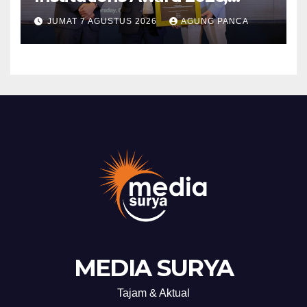
Kinerja Komunikasi Publik
JUMAT 7 AGUSTUS 2026
AGUNG PANCA
Kementerian ATR/BPN
Kembali Diakui
MEDIA SURYA
Tajam & Aktual