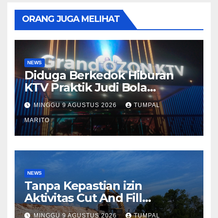
ORANG JUGA MELIHAT
NEWS
Diduga Berkedok Hiburan
KTV Praktik Judi Bola
Pimpong Beroperasi Terbuka
MINGGU 9 AGUSTUS 2026
TUMPAL
Disungai Panas Kapolda
Tutup mata Tempat Hiburan
MARITO
DiBatam
NEWS
Tanpa Kepastian izin
Aktivitas Cut And Fill
Sekupang Ganggu warga
MINGGU 9 AGUSTUS 2026
TUMPAL