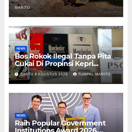
dan Pengguna jalan
MARITO
NEWS
Bos Rokok Ilegal Tanpa Pita
Cukai Di Propinsi Kepri
Semakin Marak
SABTU 8 AGUSTUS 2026
TUMPAL MARITO
NEWS
Raih Popular Government
Institutions Award 2026,