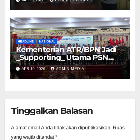
MEI 23, 2026
ALBERT HUTAPEA
Acara Agustus 2026
HEADLINE
NASIONAL
Kementerian ATR/BPN Jadi
_Supporting_ Utama PSN
Pelabuhan Palembang Baru
APR 10, 2026
ADMIN MEDIA
Tanjung Carat
Tinggalkan Balasan
Alamat email Anda tidak akan dipublikasikan.
Ruas
yang wajib ditandai
*