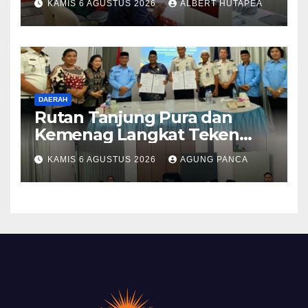
KAMIS 6 AGUSTUS 2026
ALBERT HUTAPEA
Terjadwal
DAERAH
Rutan Tanjung Pura dan
Kemenag Langkat Teken
PKS Pembinaan Kerohanian
KAMIS 6 AGUSTUS 2026
AGUNG PANCA
Warga Binaan