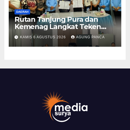
DAERAH
Rutan Tanjung Pura dan
Kemenag Langkat Teken
PKS Pembinaan Kerohanian
KAMIS 6 AGUSTUS 2026
AGUNG PANCA
Warga Binaan