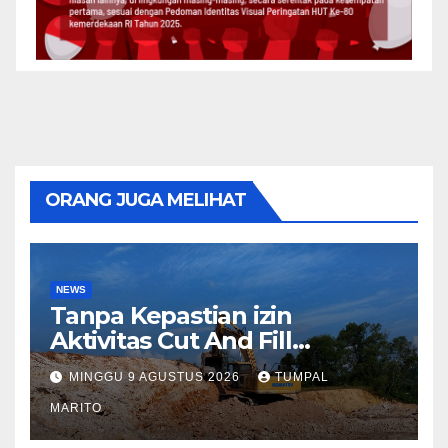
ORANG JUGA MELIHAT
NEWS
Tanpa Kepastian izin
Aktivitas Cut And Fill
Sekupang Ganggu warga
MINGGU 9 AGUSTUS 2026
TUMPAL
dan Pengguna jalan
MARITO