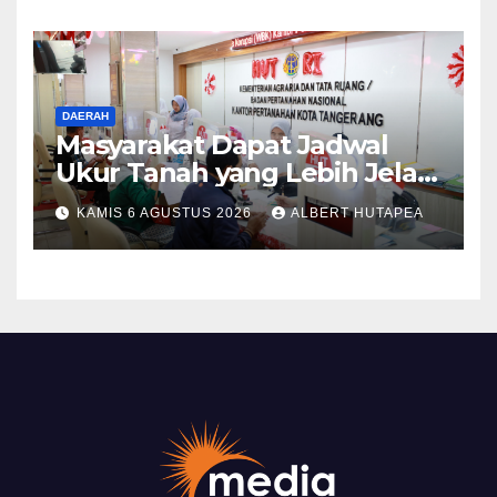
Kembali Diakui
DAERAH
Masyarakat Dapat Jadwal
Ukur Tanah yang Lebih Jelas
Berkat Layanan Pengukuran
KAMIS 6 AGUSTUS 2026
ALBERT HUTAPEA
Terjadwal