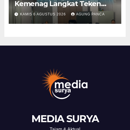
Kemenag Langkat Teken
PKS Pembinaan Kerohanian
KAMIS 6 AGUSTUS 2026
AGUNG PANCA
Warga Binaan
MEDIA SURYA
Tajam & Aktual