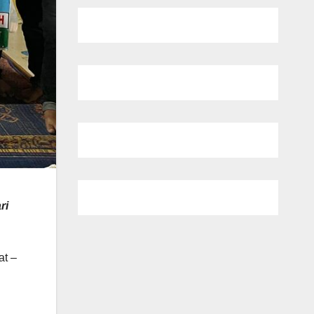
ri
t –