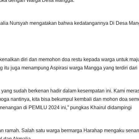
p muka dengan Warga Desa Mangga.
kmalia Nursyah mengatakan bahwa kedatangannya Di Desa Ma
kenalkan diri dan memohon doa restu kepada warga untuk maj
g itu juga menampung Aspirasi warga Mangga yang terdiri dari
 yang sudah berkenan hadir dalam kesempatan ini. Kami mera
oga nantinya, kita bisa bekumpul kembali dan mohon doa se
menangan di PEMILU 2024 ini,” pungkas Khairul didampingi
dan ramah. Salah satu warga bermarga Harahap mengaku sena
l dan Akmalia.