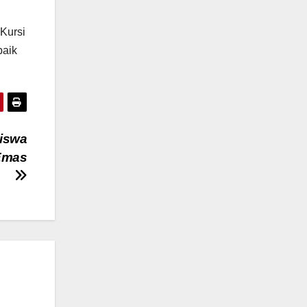
Kursi
baik
siswa
 Emas