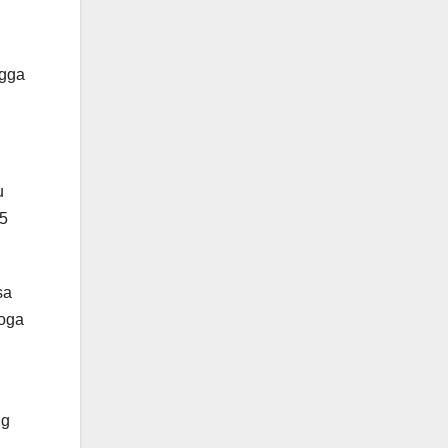
ngga
u
 5
sa
moga
ng