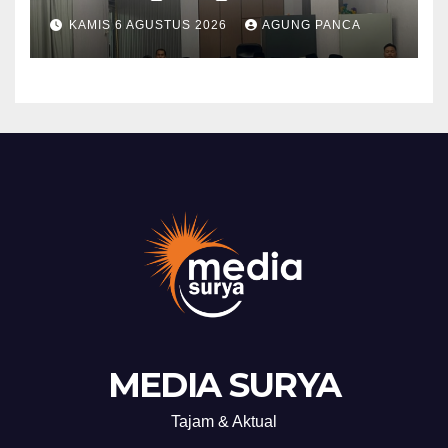
PKS Pembinaan Kerohanian
KAMIS 6 AGUSTUS 2026
AGUNG PANCA
Warga Binaan
MEDIA SURYA
Tajam & Aktual