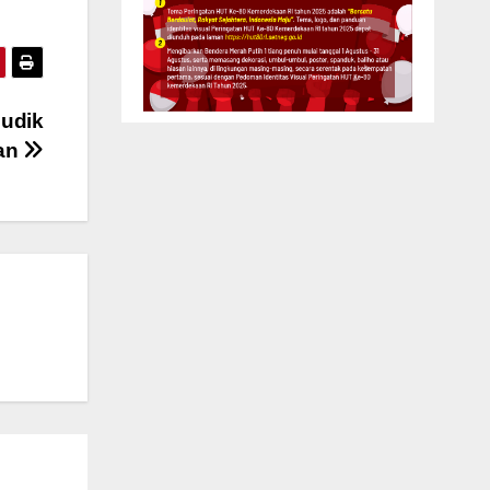
udik
dan