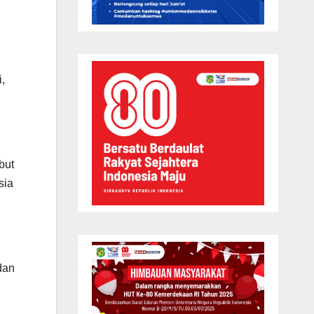
,
but
sia
dan