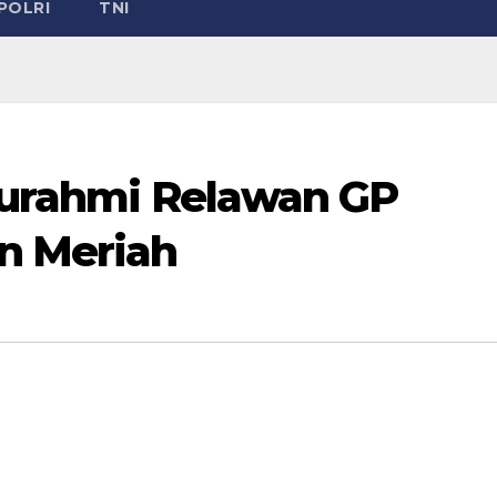
POLRI
TNI
aturahmi Relawan GP
an Meriah