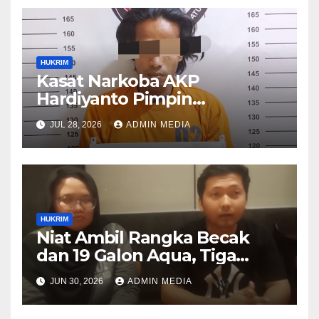
HUKRIM
Kasat Narkoba AKP
Hardiyanto Pimpin
Pemberantasan Narkoba,
JUL 28, 2026
ADMIN MEDIA
Residivis Marbau Kembali
Masuk Bui
HUKRIM
Niat Ambil Rangka Becak
dan 19 Galon Aqua, Tiga
Warga Medan Mengaku
JUN 30, 2026
ADMIN MEDIA
Dianiaya di Kantor PT CIP