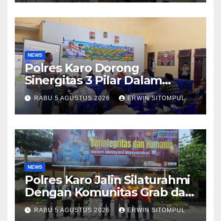
NEWS
Polres Karo Dorong
Sinergitas 3 Pilar Dalam
Pelatihan Pencengahan dan
RABU 5 AGUSTUS 2026
ERWIN SITOMPUL
Mitigasi Bencana Tahun 2026
NEWS
Polres Karo Jalin Silaturahmi
Dengan Komunitas Grab dan
Giseh, Perkuat Sinergi Jaga
RABU 5 AGUSTUS 2026
ERWIN SITOMPUL
Kamtibmas Jelang HUT RI