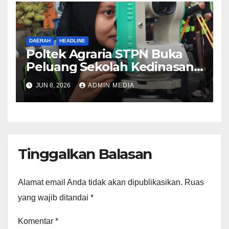
DAERAH
HEADLINE
Poltek Agraria STPN Buka
Peluang Sekolah Kedinasan,
Jaring Generasi Muda yang
JUN 8, 2026
ADMIN MEDIA
Berminat di Bidang
Agraria/Pertanahan dan Tata
Ruang
Tinggalkan Balasan
Alamat email Anda tidak akan dipublikasikan.
Ruas
yang wajib ditandai
*
Komentar
*