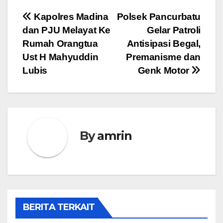
Navigasi
Kapolres Madina
Polsek Pancurbatu
dan PJU Melayat Ke
Gelar Patroli
pos
Rumah Orangtua
Antisipasi Begal,
Ust H Mahyuddin
Premanisme dan
Lubis
Genk Motor
By
amrin
BERITA TERKAIT