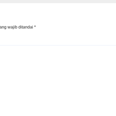
Palembang Bar
Tanjung Carat
ang wajib ditandai
*