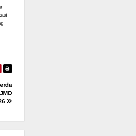
an
kasi
ng
perda
PJMD
26