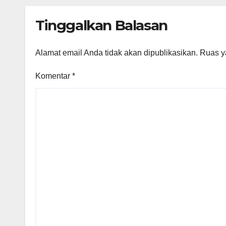
Berminat di Bidang
Agraria/Pertanahan
Tinggalkan Balasan
dan Tata Ruang
Alamat email Anda tidak akan dipublikasikan.
Ruas y
Komentar
*