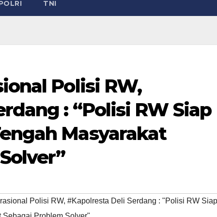
POLRI
TNI
ional Polisi RW,
erdang : “Polisi RW Siap
Tengah Masyarakat
Solver”
rasional Polisi RW
,
#Kapolresta Deli Serdang : "Polisi RW Sia
t Sebagai Problem Solver"