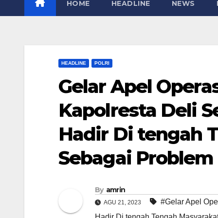
HOME
HEADLINE
NEWS
HEADLINE
POLRI
Gelar Apel Operas
Kapolresta Deli S
Hadir Di tengah 
Sebagai Problem 
By
amrin
#Gelar Apel Ope
AGU 21, 2023
Hadir Di tengah Tengah Masyaraka