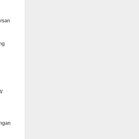
Irsan
ng
RW
engan