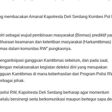
ng membacakan Amanat Kapolresta Deli Serdang Kombes Pol 
ri sebagai wujud pembinaan masyarakat (Binmas) prediktif ya
eliharaan keamanan dan ketertiban masyarakat (Harkamtibmas)
mas dalam komunitas RW” pungkasnya.
k mengantisipasi gangguan Kamtibmas sebelum, dan pada saat,
dengan melaksanakan kegiatan deteksi dini yang merupakan
ngguan Kamtibmas di mana keberhasilan dari Program Polisi 
erbagai pihak.
polisi RW, Kapolresta Deli Serdang berharap agar momentum
selalu bersinergi serta berkomunikasi maupun bertegur sapa d