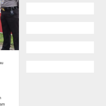
au
n
ram