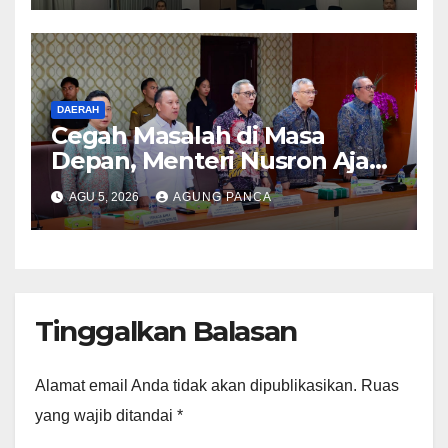
DAERAH
Cegah Masalah di Masa
Depan, Menteri Nusron Ajak
Pemda Percepat Sertipikasi
AGU 5, 2026
AGUNG PANCA
Tanah Rumah Ibadah di NTT
Tinggalkan Balasan
Alamat email Anda tidak akan dipublikasikan.
Ruas
yang wajib ditandai
*