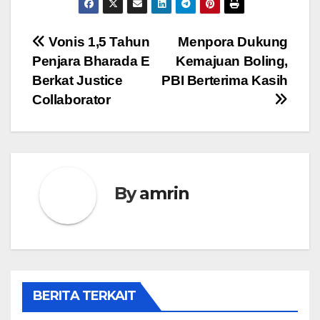
Navigasi
Vonis 1,5 Tahun
Menpora Dukung
Penjara Bharada E
Kemajuan Boling,
pos
Berkat Justice
PBI Berterima Kasih
Collaborator
By
amrin
BERITA TERKAIT