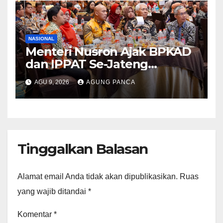
NASIONAL
Menteri Nusron Ajak BPKAD
dan IPPAT Se-Jateng
Perkuat Sinergi Wujudkan
AGU 9, 2026
AGUNG PANCA
Transformasi Layanan
Pertanahan
Tinggalkan Balasan
Alamat email Anda tidak akan dipublikasikan.
Ruas
yang wajib ditandai
*
Komentar
*