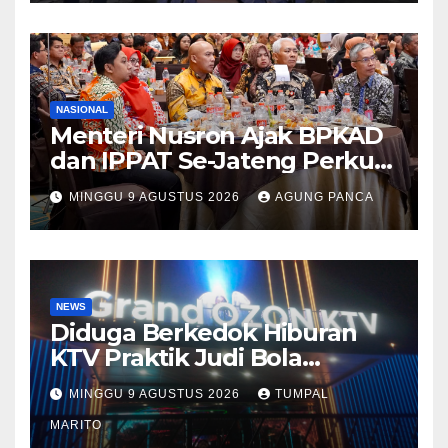
NASIONAL
Menteri Nusron Ajak BPKAD
dan IPPAT Se-Jateng Perkuat
Sinergi Wujudkan
MINGGU 9 AGUSTUS 2026
AGUNG PANCA
Transformasi Layanan
Pertanahan
NEWS
Diduga Berkedok Hiburan
KTV Praktik Judi Bola
Pimpong Beroperasi Terbuka
MINGGU 9 AGUSTUS 2026
TUMPAL
Disungai Panas Kapolda
Tutup mata Tempat Hiburan
MARITO