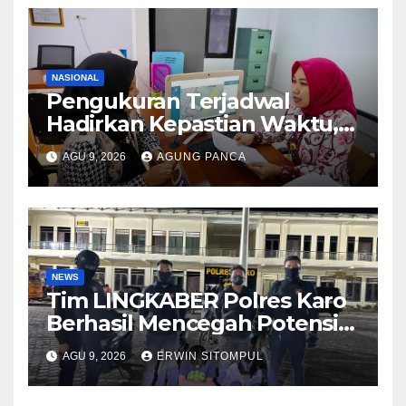
NASIONAL
Pengukuran Terjadwal
Hadirkan Kepastian Waktu,
Masyarakat Tak Perlu Lama
AGU 9, 2026
AGUNG PANCA
Menunggu Layanan
Pertanahan
NEWS
Tim LINGKABER Polres Karo
Berhasil Mencegah Potensi
Tawuran di Berastagi
AGU 9, 2026
ERWIN SITOMPUL