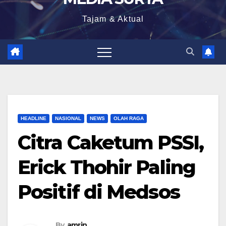
Tajam & Aktual
HEADLINE
NASIONAL
NEWS
OLAH RAGA
Citra Caketum PSSI,
Erick Thohir Paling
Positif di Medsos
By
amrin