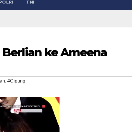
POLRI
TNI
 Berlian ke Ameena
ian
,
#Cipung