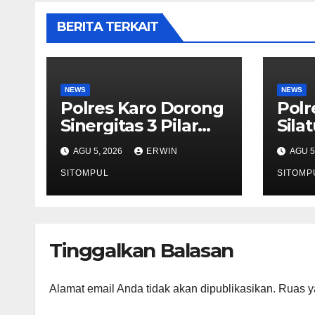
BERITA TERKAIT
NEWS
NEWS
Polres Karo Dorong
Polr
Sinergitas 3 Pilar
Sila
Dalam Pelatihan
Komu
AGU 5, 2026
ERWIN
AGU 5
Pencengahan dan
dan 
Mitigasi Bencana
SITOMPUL
Sine
SITOMP
Tahun 2026
Kam
HUT 
Tinggalkan Balasan
Alamat email Anda tidak akan dipublikasikan.
Ruas y