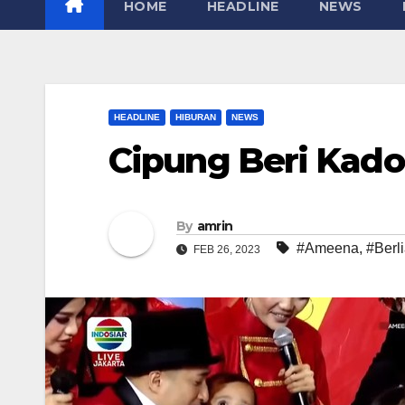
HOME
HEADLINE
NEWS
HEADLINE
HIBURAN
NEWS
Cipung Beri Kado
By
amrin
#Ameena
,
#Berl
FEB 26, 2023