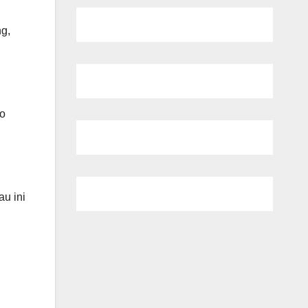
g,
do
au ini