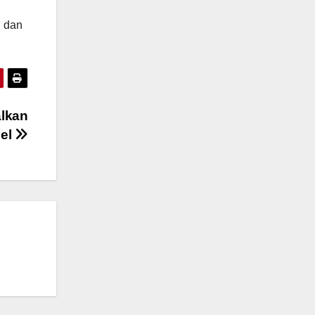
u dan
alkan
el