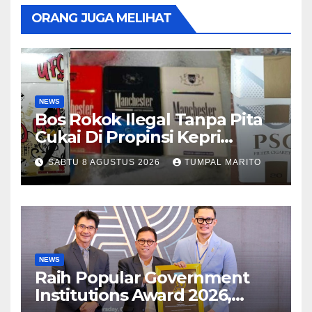
ORANG JUGA MELIHAT
NEWS
Bos Rokok Ilegal Tanpa Pita
Cukai Di Propinsi Kepri
Semakin Marak
SABTU 8 AGUSTUS 2026
TUMPAL MARITO
NEWS
Raih Popular Government
Institutions Award 2026,