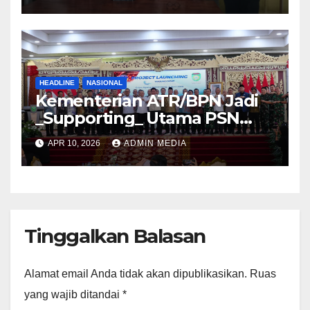
Acara Agustus 2026
HEADLINE
NASIONAL
Kementerian ATR/BPN Jadi
_Supporting_ Utama PSN
Pelabuhan Palembang Baru
APR 10, 2026
ADMIN MEDIA
Tanjung Carat
Tinggalkan Balasan
Alamat email Anda tidak akan dipublikasikan.
Ruas
yang wajib ditandai
*