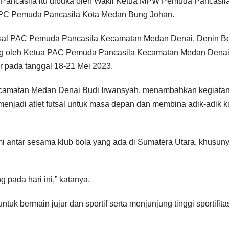
ancasila itu dibuka oleh Wakil Ketua MPW Pemuda Pancasil
MPC Pemuda Pancasila Kota Medan Bung Johan.
tsal PAC Pemuda Pancasila Kecamatan Medan Denai, Denin B
kung oleh Ketua PAC Pemuda Pancasila Kecamatan Medan Dena
r pada tanggal 18-21 Mei 2023.
camatan Medan Denai Budi Irwansyah, menambahkan kegiatan 
 menjadi atlet futsal untuk masa depan dan membina adik-adik ki
hmi antar sesama klub bola yang ada di Sumatera Utara, khusun
 pada hari ini,” katanya.
tuk bermain jujur dan sportif serta menjunjung tinggi sportifita