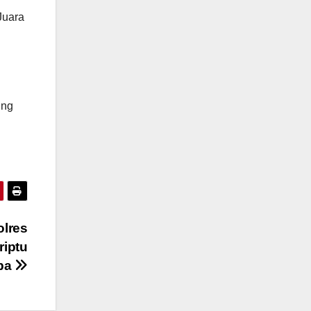
Juara
ing
olres
iptu
rba