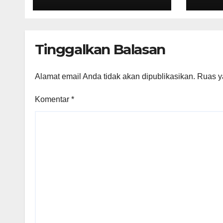
Jaring Generasi
Acar
Muda yang
Berminat di Bidang
Agraria/Pertanahan
Tinggalkan Balasan
dan Tata Ruang
Alamat email Anda tidak akan dipublikasikan.
Ruas y
Komentar
*