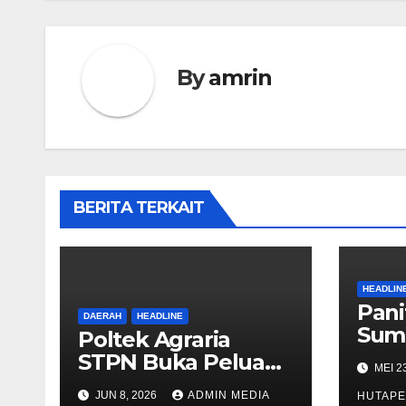
By
amrin
BERITA TERKAIT
HEADLIN
Pani
DAERAH
HEADLINE
Sum
Poltek Agraria
Inte
STPN Buka Peluang
MEI 2
Fest
Sekolah Kedinasan,
JUN 8, 2026
ADMIN MEDIA
Fina
HUTAPE