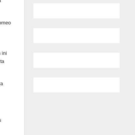
a
orneo
i
ini
ta
ya
s