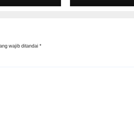
Masyarakat Jadi
a Agustus 2026
Bagian Sejarah
ang wajib ditandai
*