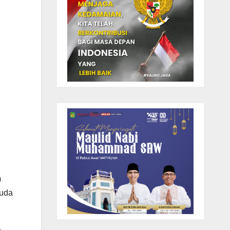
)
muda