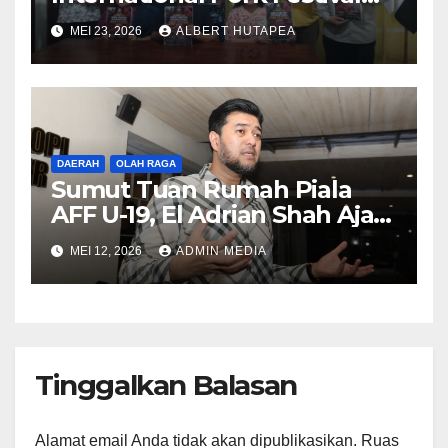
Gelar Rapat Final Persiapan
MEI 23, 2026
ALBERT HUTAPEA
Acara Agustus 2026
DAERAH
OLAH RAGA
Sumut Tuan Rumah Piala
AFF U-19, El Adrian Shah Ajak
Masyarakat Jadi Bagian
MEI 12, 2026
ADMIN MEDIA
Sejarah
Tinggalkan Balasan
Alamat email Anda tidak akan dipublikasikan.
Ruas