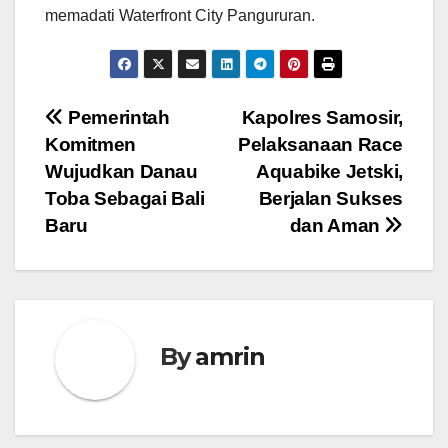
memadati Waterfront City Pangururan.
Navigasi
Pemerintah
Kapolres Samosir,
Komitmen
Pelaksanaan Race
pos
Wujudkan Danau
Aquabike Jetski,
Toba Sebagai Bali
Berjalan Sukses
Baru
dan Aman
By
amrin