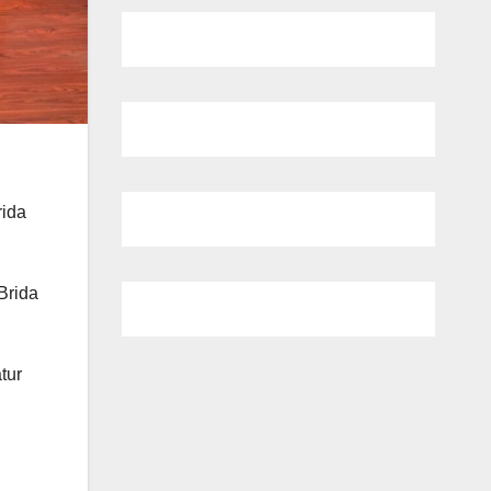
rida
Brida
tur