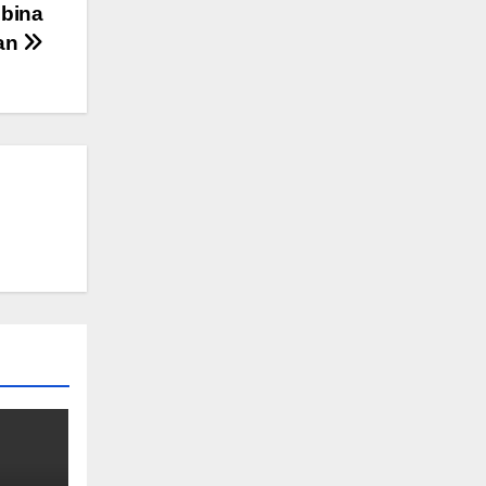
bina
an