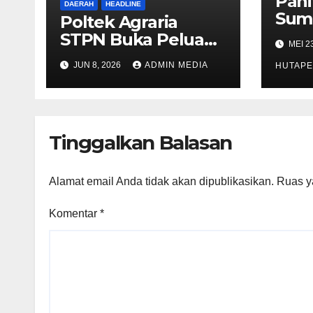
Pani
DAERAH
HEADLINE
Sum
Poltek Agraria
Inte
STPN Buka Peluang
MEI 2
Fest
Sekolah Kedinasan,
JUN 8, 2026
ADMIN MEDIA
Fina
HUTAPE
Jaring Generasi
Acar
Muda yang
Berminat di Bidang
Agraria/Pertanahan
Tinggalkan Balasan
dan Tata Ruang
Alamat email Anda tidak akan dipublikasikan.
Ruas y
Komentar
*