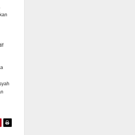
a
ukan
if
ka
syah
an