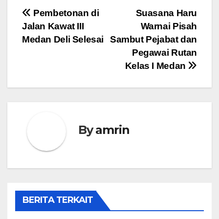
Navigasi
Pembetonan di
Suasana Haru
Jalan Kawat III
Warnai Pisah
pos
Medan Deli Selesai
Sambut Pejabat dan
Pegawai Rutan
Kelas I Medan
By
amrin
BERITA TERKAIT