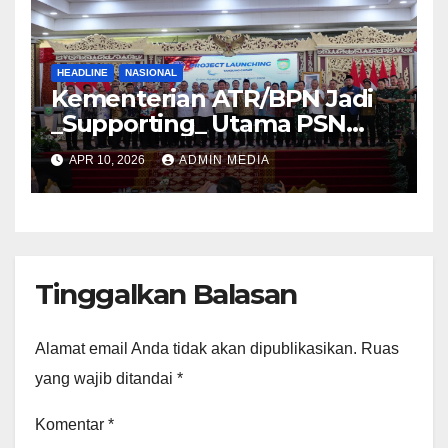
HEADLINE
NASIONAL
Kementerian ATR/BPN Jadi
_Supporting_ Utama PSN
Pelabuhan Palembang Baru
APR 10, 2026
ADMIN MEDIA
Tanjung Carat
Tinggalkan Balasan
Alamat email Anda tidak akan dipublikasikan.
Ruas
yang wajib ditandai
*
Komentar
*