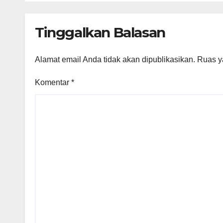
Berminat di Bidang
Agraria/Pertanahan
Tinggalkan Balasan
dan Tata Ruang
Alamat email Anda tidak akan dipublikasikan.
Ruas y
Komentar
*