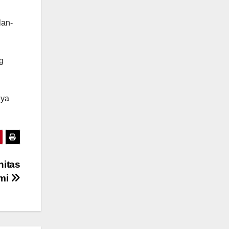
lan-
g
nya
nitas
omi