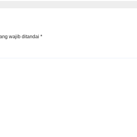
Palembang Bar
Tanjung Carat
ang wajib ditandai
*