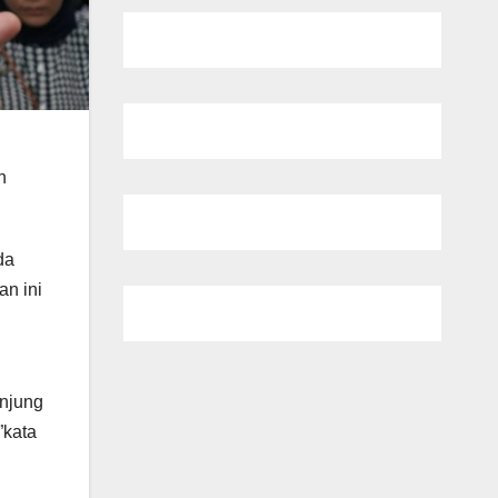
n
da
n ini
njung
”kata