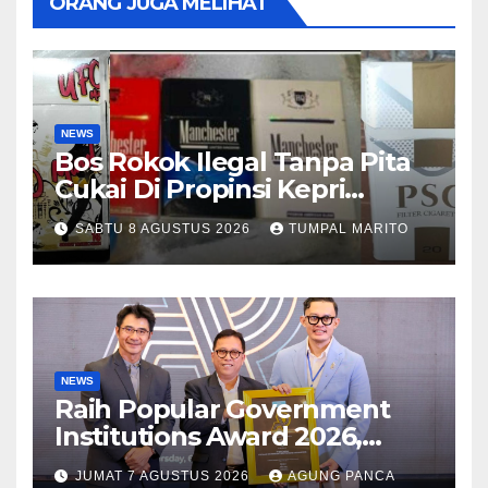
ORANG JUGA MELIHAT
NEWS
Bos Rokok Ilegal Tanpa Pita
Cukai Di Propinsi Kepri
Semakin Marak
SABTU 8 AGUSTUS 2026
TUMPAL MARITO
NEWS
Raih Popular Government
Institutions Award 2026,
Kinerja Komunikasi Publik
JUMAT 7 AGUSTUS 2026
AGUNG PANCA