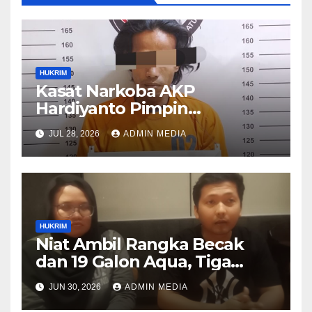
HUKRIM
Kasat Narkoba AKP
Hardiyanto Pimpin
Pemberantasan Narkoba,
JUL 28, 2026
ADMIN MEDIA
Residivis Marbau Kembali
Masuk Bui
HUKRIM
Niat Ambil Rangka Becak
dan 19 Galon Aqua, Tiga
Warga Medan Mengaku
JUN 30, 2026
ADMIN MEDIA
Dianiaya di Kantor PT CIP