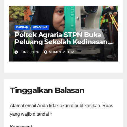
DAERAH
HEADLINE
Poltek Agraria STPN Buka
Peluang Sekolah Kedinasan,
Jaring Generasi Muda yang
JUN 8, 2026
ADMIN MEDIA
Berminat di Bidang
Agraria/Pertanahan dan Tata
Ruang
Tinggalkan Balasan
Alamat email Anda tidak akan dipublikasikan.
Ruas
yang wajib ditandai
*