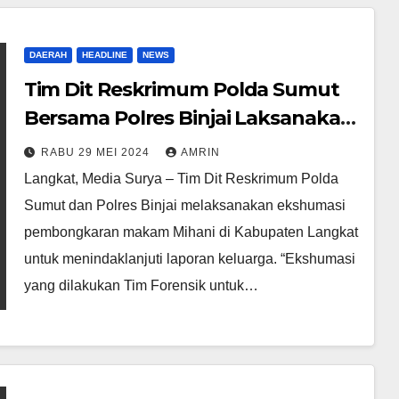
DAERAH
HEADLINE
NEWS
Tim Dit Reskrimum Polda Sumut
Bersama Polres Binjai Laksanakan
Ekshumasi Pembongkaran
RABU 29 MEI 2024
AMRIN
Makam Mihani
Langkat, Media Surya – Tim Dit Reskrimum Polda
Sumut dan Polres Binjai melaksanakan ekshumasi
pembongkaran makam Mihani di Kabupaten Langkat
untuk menindaklanjuti laporan keluarga. “Ekshumasi
yang dilakukan Tim Forensik untuk…