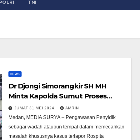
POLRI
TNI
NEWS
Dr Djongi Simorangkir SH MH
Minta Kapolda Sumut Proses
Hukum Rospita Mangiring dan
JUMAT 31 MEI 2024
AMRIN
Oknum-Oknum Aparat Penegak
Medan, MEDIA SURYA – Pengawasan Penyidik
Hukum Yang Diduga Langgar
sebagai wadah ataupun tempat dalam memecahkan
Tindak Pidana dan Kode Etik
masalah khususnya kasus terlapor Rospita