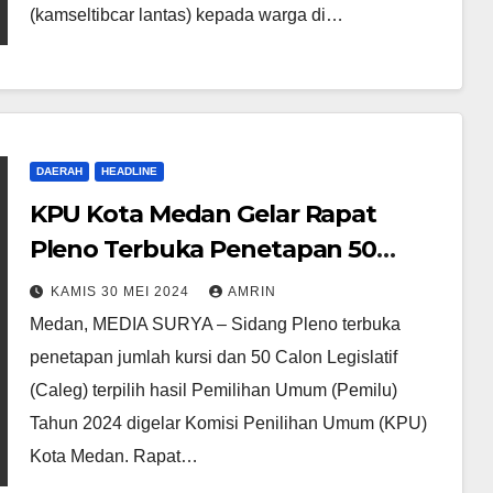
(kamseltibcar lantas) kepada warga di…
DAERAH
HEADLINE
KPU Kota Medan Gelar Rapat
Pleno Terbuka Penetapan 50
Caleg Terpilih Hasil Pemilu Tahun
KAMIS 30 MEI 2024
AMRIN
2024 Agar Buat Laporan LHKPN
Medan, MEDIA SURYA – Sidang Pleno terbuka
penetapan jumlah kursi dan 50 Calon Legislatif
(Caleg) terpilih hasil Pemilihan Umum (Pemilu)
Tahun 2024 digelar Komisi Penilihan Umum (KPU)
Kota Medan. Rapat…