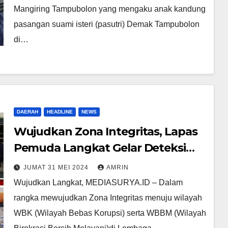
Mangiring Tampubolon yang mengaku anak kandung
pasangan suami isteri (pasutri) Demak Tampubolon
di…
DAERAH
HEADLINE
NEWS
Wujudkan Zona Integritas, Lapas
Pemuda Langkat Gelar Deteksi
Dini Razia dan Test Urine serta
JUMAT 31 MEI 2024
AMRIN
Pengecekan Sarpras Ke Seluruh
Wujudkan Langkat, MEDIASURYA.ID – Dalam
Blok Hunian
rangka mewujudkan Zona Integritas menuju wilayah
WBK (Wilayah Bebas Korupsi) serta WBBM (Wilayah