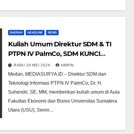
DAERAH
HEADLINE
NEWS
Kuliah Umum Direktur SDM & TI
PTPN IV PalmCo, SDM KUNCI
PENINGKATAN KINERJA MELALUI
RABU 29 MEI 2024
AMRIN
TRANSFORMASI
Medan, MEDIASURYA.ID – Direktur SDM dan
Teknologi Informasi PTPN IV PalmCo, Dr. H.
Suhendri, SE, MM, memberikan kuliah umum di Aula
Fakultas Ekonomi dan Bisnis Universitas Sumatera
Utara (USU), Senin…