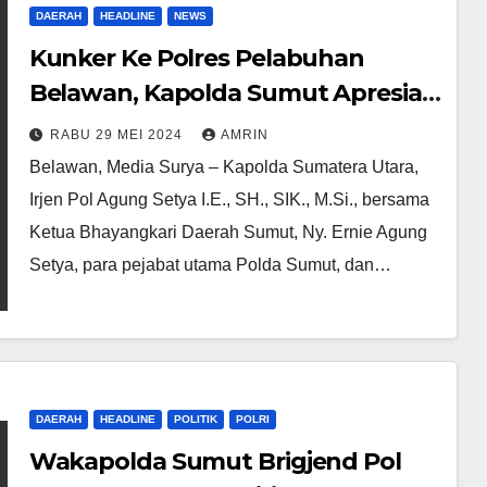
DAERAH
HEADLINE
NEWS
Kunker Ke Polres Pelabuhan
Belawan, Kapolda Sumut Apresiasi
Perubahan Mako dan Dorong
RABU 29 MEI 2024
AMRIN
Peningkatan Keamanan Di
Belawan, Media Surya – Kapolda Sumatera Utara,
Pelabuhan dan Sektor Industri
Irjen Pol Agung Setya I.E., SH., SIK., M.Si., bersama
Ketua Bhayangkari Daerah Sumut, Ny. Ernie Agung
Setya, para pejabat utama Polda Sumut, dan…
DAERAH
HEADLINE
POLITIK
POLRI
Wakapolda Sumut Brigjend Pol