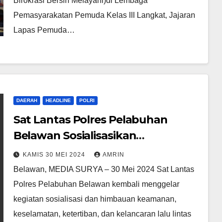
Birokrasi Bersih Melayani)di Lembaga
Pemasyarakatan Pemuda Kelas III Langkat, Jajaran
Lapas Pemuda…
DAERAH
HEADLINE
POLRI
Sat Lantas Polres Pelabuhan
Belawan Sosialisasikan
Keselamatan Berkendara di Jalan
KAMIS 30 MEI 2024
AMRIN
Stasiun
Belawan, MEDIA SURYA – 30 Mei 2024 Sat Lantas
Polres Pelabuhan Belawan kembali menggelar
kegiatan sosialisasi dan himbauan keamanan,
keselamatan, ketertiban, dan kelancaran lalu lintas