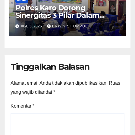
Polres Karo Dorong
Sinergitas 3 Pilar Dalam
Pelatihan Pencengahan dan
AGU 5, 2026
ERWIN SITOMPUL
Mitigasi Bencana Tahun 2026
Tinggalkan Balasan
Alamat email Anda tidak akan dipublikasikan.
Ruas
yang wajib ditandai
*
Komentar
*