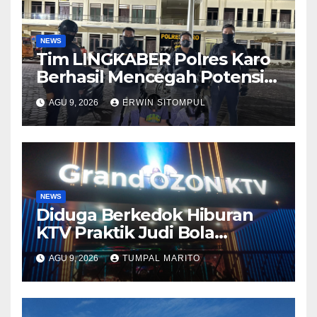
NEWS
Tim LINGKABER Polres Karo
Berhasil Mencegah Potensi
Tawuran di Berastagi
AGU 9, 2026
ERWIN SITOMPUL
NEWS
Diduga Berkedok Hiburan
KTV Praktik Judi Bola
Pimpong Beroperasi
AGU 9, 2026
TUMPAL MARITO
Terbuka Disungai Panas
Kapolda Tutup mata Tempat
Hiburan DiBatam