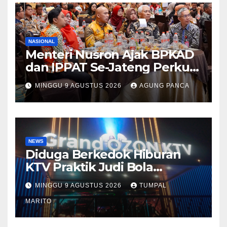
NASIONAL
Menteri Nusron Ajak BPKAD
dan IPPAT Se-Jateng Perkuat
Sinergi Wujudkan
MINGGU 9 AGUSTUS 2026
AGUNG PANCA
Transformasi Layanan
Pertanahan
NEWS
Diduga Berkedok Hiburan
KTV Praktik Judi Bola
Pimpong Beroperasi Terbuka
MINGGU 9 AGUSTUS 2026
TUMPAL
Disungai Panas Kapolda
Tutup mata Tempat Hiburan
MARITO
DiBatam