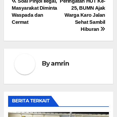
Navigasi
Soal Pinjol Ilegal,
Peringatan HUT Ke-
Masyarakat Diminta
25, BUMN Ajak
pos
Waspada dan
Warga Karo Jalan
Cermat
Sehat Sambil
Hiburan
By
amrin
BERITA TERKAIT