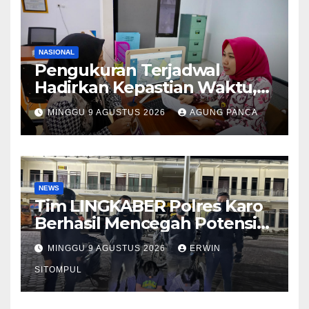
NASIONAL
Pengukuran Terjadwal
Hadirkan Kepastian Waktu,
Masyarakat Tak Perlu Lama
MINGGU 9 AGUSTUS 2026
AGUNG PANCA
Menunggu Layanan
Pertanahan
NEWS
Tim LINGKABER Polres Karo
Berhasil Mencegah Potensi
Tawuran di Berastagi
MINGGU 9 AGUSTUS 2026
ERWIN
SITOMPUL