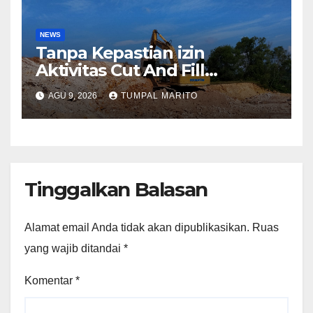
NEWS
Tanpa Kepastian izin
Aktivitas Cut And Fill
Sekupang Ganggu warga
AGU 9, 2026
TUMPAL MARITO
dan Pengguna jalan
Tinggalkan Balasan
Alamat email Anda tidak akan dipublikasikan.
Ruas
yang wajib ditandai
*
Komentar
*