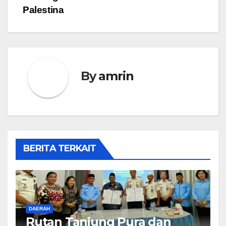
Palestina
By
amrin
BERITA TERKAIT
DAERAH
Rutan Tanjung Pura dan