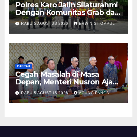
Polres Karo Jalin Silaturahmi
Dengan Komunitas Grab dan
Giseh, Perkuat Sinergi Jaga
RABU 5 AGUSTUS 2026
ERWIN SITOMPUL
Kamtibmas Jelang HUT RI
ke-81
DAERAH
Cegah Masalah di Masa
Depan, Menteri Nusron Ajak
Pemda Percepat Sertipikasi
RABU 5 AGUSTUS 2026
AGUNG PANCA
Tanah Rumah Ibadah di NTT