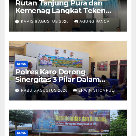
Rutan Tanjung Pura dan
Kemenag Langkat Teken
PKS Pembinaan Kerohanian
KAMIS 6 AGUSTUS 2026
AGUNG PANCA
Warga Binaan
NEWS
Polres Karo Dorong
Sinergitas 3 Pilar Dalam
Pelatihan Pencengahan dan
RABU 5 AGUSTUS 2026
ERWIN SITOMPUL
Mitigasi Bencana Tahun 2026
NEWS