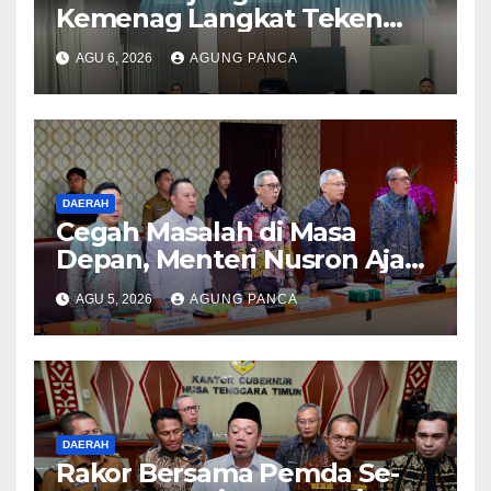
Kemenag Langkat Teken
PKS Pembinaan Kerohanian
AGU 6, 2026
AGUNG PANCA
Warga Binaan
DAERAH
Cegah Masalah di Masa
Depan, Menteri Nusron Ajak
Pemda Percepat Sertipikasi
AGU 5, 2026
AGUNG PANCA
Tanah Rumah Ibadah di NTT
DAERAH
Rakor Bersama Pemda Se-