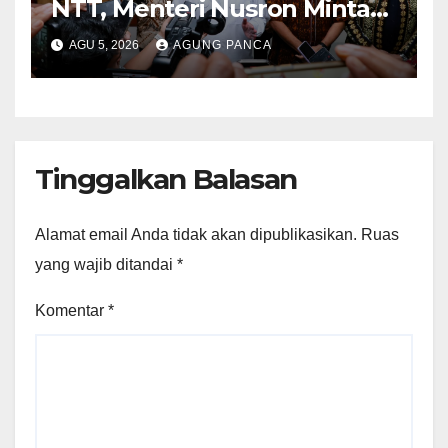
NTT, Menteri Nusron Minta
Dukungan Kepala Daerah
AGU 5, 2026
AGUNG PANCA
Wujudkan Transformasi
Layanan Pertanahan
Tinggalkan Balasan
Alamat email Anda tidak akan dipublikasikan.
Ruas
yang wajib ditandai
*
Komentar
*