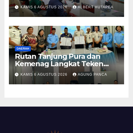
Berkat Layanan Pengukuran
KAMIS 6 AGUSTUS 2026
ALBERT HUTAPEA
Terjadwal
DAERAH
Rutan Tanjung Pura dan
Kemenag Langkat Teken
PKS Pembinaan Kerohanian
KAMIS 6 AGUSTUS 2026
AGUNG PANCA
Warga Binaan