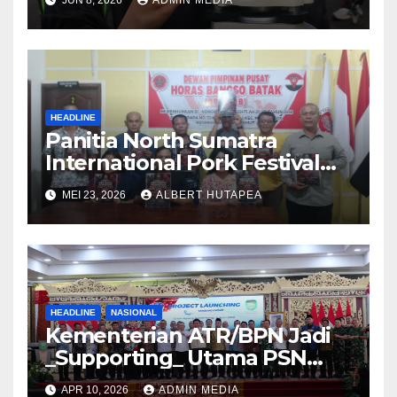
JUN 8, 2026
ADMIN MEDIA
Berminat di Bidang
Agraria/Pertanahan dan Tata
Ruang
HEADLINE
Panitia North Sumatra
International Pork Festival
Gelar Rapat Final Persiapan
MEI 23, 2026
ALBERT HUTAPEA
Acara Agustus 2026
HEADLINE
NASIONAL
Kementerian ATR/BPN Jadi
_Supporting_ Utama PSN
Pelabuhan Palembang Baru
APR 10, 2026
ADMIN MEDIA