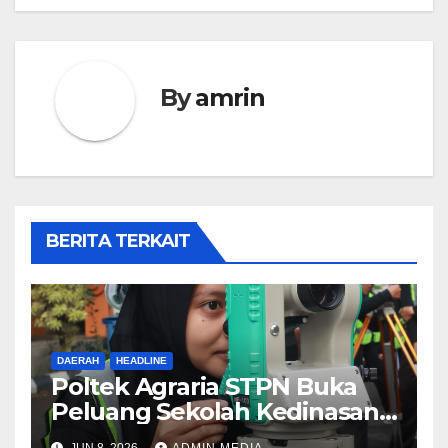
By
amrin
BERITA TERKAIT
DAERAH
HEADLINE
Poltek Agraria STPN Buka
Peluang Sekolah Kedinasan,
Jaring Generasi Muda yang