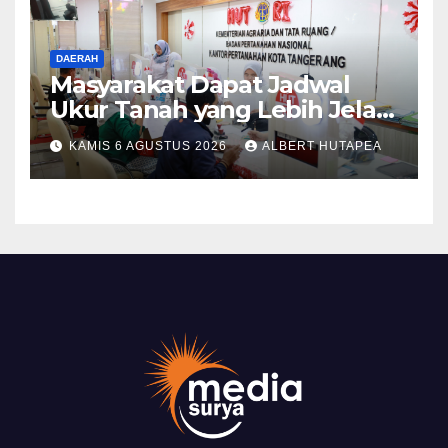
DAERAH
Masyarakat Dapat Jadwal
Ukur Tanah yang Lebih Jelas
Berkat Layanan Pengukuran
KAMIS 6 AGUSTUS 2026
ALBERT HUTAPEA
Terjadwal