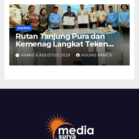
DAERAH
Rutan Tanjung Pura dan
Kemenag Langkat Teken
PKS Pembinaan Kerohanian
KAMIS 6 AGUSTUS 2026
AGUNG PANCA
Warga Binaan