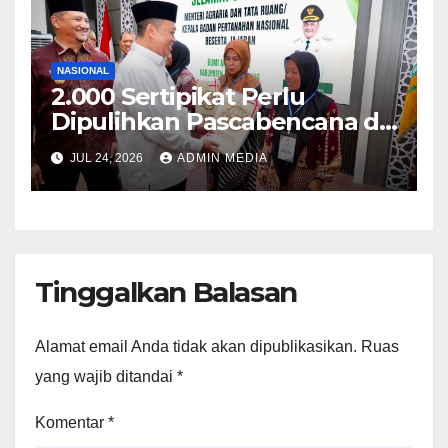
NASIONAL
2.000 Sertipikat Perlu
Dipulihkan Pascabencana di
Aceh Tamiang, Menteri
JUL 24, 2026
ADMIN MEDIA
Nusron Targetkan Selesai
pada Akhir Desember
Tinggalkan Balasan
Alamat email Anda tidak akan dipublikasikan.
Ruas
yang wajib ditandai
*
Komentar
*