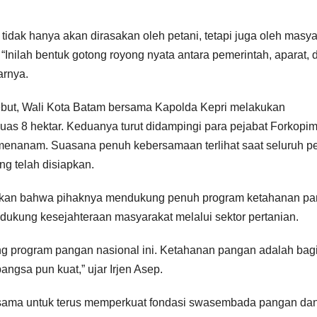
dak hanya akan dirasakan oleh petani, tetapi juga oleh masya
 “Inilah bentuk gotong royong nyata antara pemerintah, aparat, 
arnya.
ebut, Wali Kota Batam bersama Kapolda Kepri melakukan
uas 8 hektar. Keduanya turut didampingi para pejabat Forkopi
menanam. Suasana penuh kebersamaan terlihat saat seluruh pe
ng telah disiapkan.
gaskan bahwa pihaknya mendukung penuh program ketahanan p
ndukung kesejahteraan masyarakat melalui sektor pertanian.
ung program pangan nasional ini. Ketahanan pangan adalah bag
angsa pun kuat,” ujar Irjen Asep.
sama untuk terus memperkuat fondasi swasembada pangan da