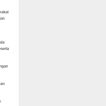
rakat
dan
mda
serta
angan
ian
n