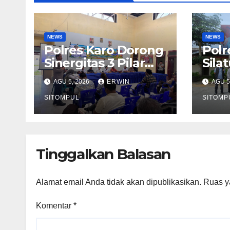
NEWS
NEWS
Polres Karo Dorong
Polr
Sinergitas 3 Pilar
Sila
Dalam Pelatihan
Komu
AGU 5, 2026
ERWIN
AGU 5
Pencengahan dan
dan 
Mitigasi Bencana
SITOMPUL
Sine
SITOMP
Tahun 2026
Kam
HUT 
Tinggalkan Balasan
Alamat email Anda tidak akan dipublikasikan.
Ruas y
Komentar
*