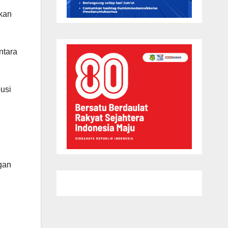
dkan
ntara
usi
gan