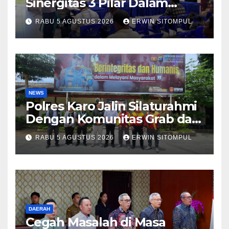
Sinergitas 3 Pilar Dalam
Pelatihan Pencengahan dan
RABU 5 AGUSTUS 2026
ERWIN SITOMPUL
Mitigasi Bencana Tahun 2026
NEWS
Polres Karo Jalin Silaturahmi
Dengan Komunitas Grab dan
Giseh, Perkuat Sinergi Jaga
RABU 5 AGUSTUS 2026
ERWIN SITOMPUL
Kamtibmas Jelang HUT RI
ke-81
DAERAH
Cegah Masalah di Masa