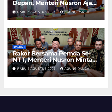
Depan, Menteri Nusron Ajak
Pemda Percepat Sertipikasi
RABU 5 AGUSTUS 2026
AGUNG PANCA
Tanah Rumah Ibadah di NTT
DAERAH
Rakor Bersama Pemda Se-
NTT, Menteri Nusron Minta
Dukungan Kepala Daerah
RABU 5 AGUSTUS 2026
AGUNG PANCA
Wujudkan Transformasi
Layanan Pertanahan