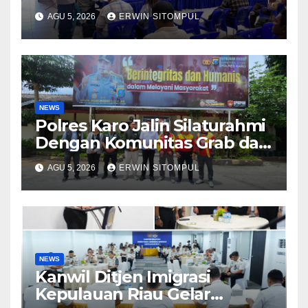
Pelatihan Pencengahan dan
AGU 5, 2026
ERWIN SITOMPUL
Mitigasi Bencana Tahun 2026
NEWS
Polres Karo Jalin Silaturahmi
Dengan Komunitas Grab dan
Giseh, Perkuat Sinergi Jaga
AGU 5, 2026
ERWIN SITOMPUL
Kamtibmas Jelang HUT RI
ke-81
NEWS
Kanwil Ditjen Imigrasi
Kepulauan Riau Gelar