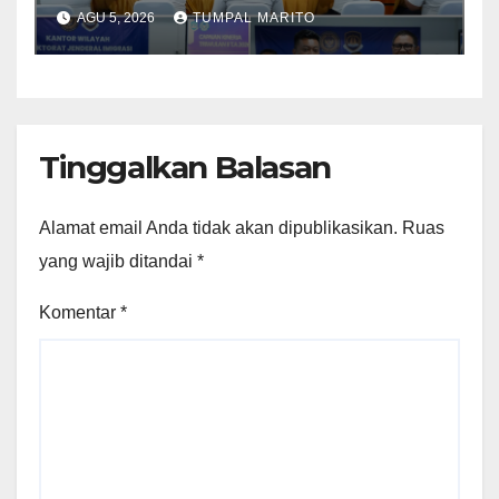
Evauasi Capai Kinerja
AGU 5, 2026
TUMPAL MARITO
Triwulan II Tahun 2026
Tinggalkan Balasan
Alamat email Anda tidak akan dipublikasikan.
Ruas
yang wajib ditandai
*
Komentar
*