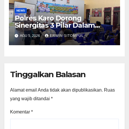
NEWS
Polres Karo Dorong
Sinergitas 3 Pilar Dalam
Pelatihan Pencengahan dan
AGU 5, 2026
ERWIN SITOMPUL
Mitigasi Bencana Tahun 2026
Tinggalkan Balasan
Alamat email Anda tidak akan dipublikasikan.
Ruas
yang wajib ditandai
*
Komentar
*