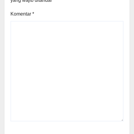
yang wajib ditandai
*
Komentar
*