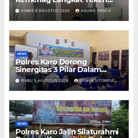
PKS Pembinaan Kerohanian
KAMIS 6 AGUSTUS 2026
AGUNG PANCA
Warga Binaan
NEWS
Polres Karo Dorong
Sinergitas 3 Pilar Dalam
Pelatihan Pencengahan dan
RABU 5 AGUSTUS 2026
ERWIN SITOMPUL
Mitigasi Bencana Tahun 2026
NEWS
Polres Karo Jalin Silaturahmi