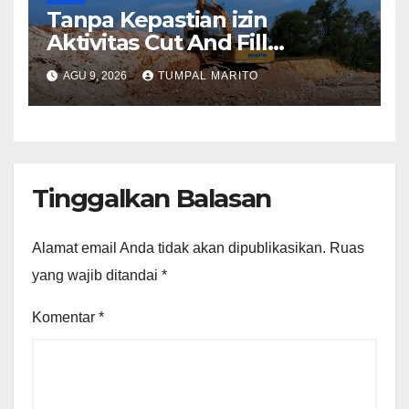
Tanpa Kepastian izin
Aktivitas Cut And Fill
Sekupang Ganggu warga
AGU 9, 2026
TUMPAL MARITO
dan Pengguna jalan
Tinggalkan Balasan
Alamat email Anda tidak akan dipublikasikan.
Ruas
yang wajib ditandai
*
Komentar
*