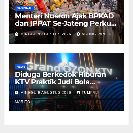
NASIONAL
Menteri Nusron Ajak BPKAD
dan IPPAT Se-Jateng Perkuat
Sinergi Wujudkan
MINGGU 9 AGUSTUS 2026
AGUNG PANCA
Transformasi Layanan
Pertanahan
NEWS
Diduga Berkedok Hiburan
KTV Praktik Judi Bola
Pimpong Beroperasi Terbuka
MINGGU 9 AGUSTUS 2026
TUMPAL
Disungai Panas Kapolda
Tutup mata Tempat Hiburan
MARITO
DiBatam