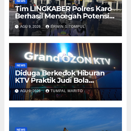
NEWS
Tim LINGKABER Polres Karo
Berhasil Mencegah Potensi
Tawuran di Berastagi
AGU 9, 2026
ERWIN SITOMPUL
NEWS
Diduga Berkedok Hiburan
KTV Praktik Judi Bola
Pimpong Beroperasi
AGU 9, 2026
TUMPAL MARITO
Terbuka Disungai Panas
Kapolda Tutup mata Tempat
Hiburan DiBatam
NEWS