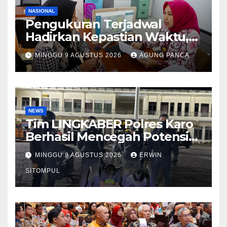
NASIONAL
Pengukuran Terjadwal
Hadirkan Kepastian Waktu,
Masyarakat Tak Perlu Lama
MINGGU 9 AGUSTUS 2026
AGUNG PANCA
Menunggu Layanan
Pertanahan
NEWS
Tim LINGKABER Polres Karo
Berhasil Mencegah Potensi
Tawuran di Berastagi
MINGGU 9 AGUSTUS 2026
ERWIN
SITOMPUL