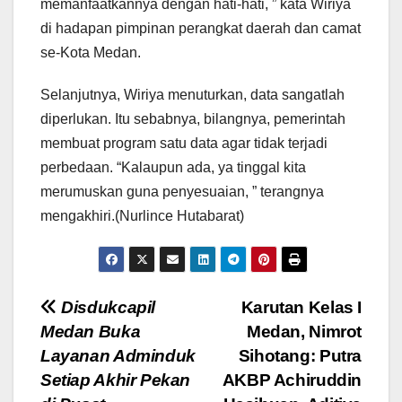
memanfaatkannya dengan hati-hati, ” kata Wiriya
di hadapan pimpinan perangkat daerah dan camat
se-Kota Medan.
Selanjutnya, Wiriya menuturkan, data sangatlah
diperlukan. Itu sebabnya, bilangnya, pemerintah
membuat program satu data agar tidak terjadi
perbedaan. “Kalaupun ada, ya tinggal kita
merumuskan guna penyesuaian, ” terangnya
mengakhiri.(Nurlince Hutabarat)
Navigasi
Disdukcapil
Karutan Kelas I
Medan Buka
Medan, Nimrot
pos
Layanan Adminduk
Sihotang: Putra
Setiap Akhir Pekan
AKBP Achiruddin