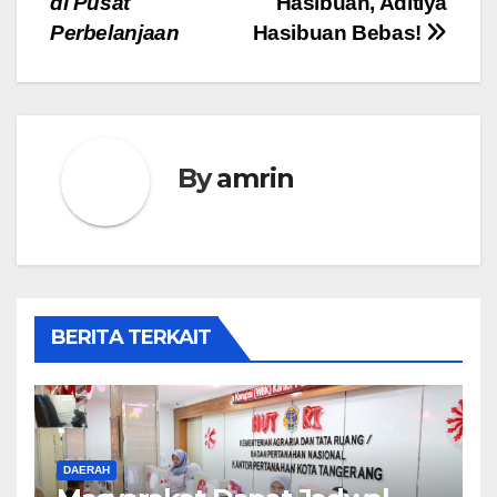
di Pusat
Hasibuan, Aditiya
Perbelanjaan
Hasibuan Bebas!
By
amrin
BERITA TERKAIT
DAERAH