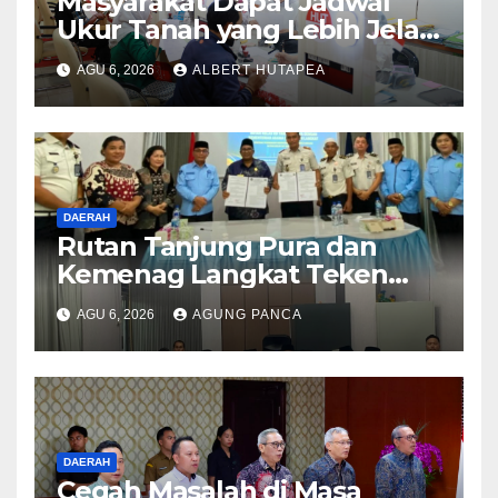
Masyarakat Dapat Jadwal
Ukur Tanah yang Lebih Jelas
Berkat Layanan Pengukuran
AGU 6, 2026
ALBERT HUTAPEA
Terjadwal
DAERAH
Rutan Tanjung Pura dan
Kemenag Langkat Teken
PKS Pembinaan Kerohanian
AGU 6, 2026
AGUNG PANCA
Warga Binaan
DAERAH
Cegah Masalah di Masa