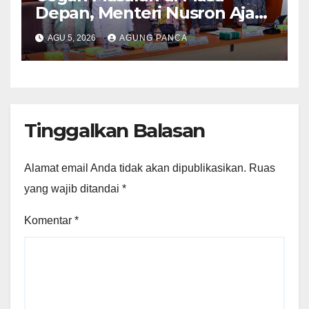
Depan, Menteri Nusron Ajak
Pemda Percepat Sertipikasi
AGU 5, 2026
AGUNG PANCA
Tanah Rumah Ibadah di NTT
Tinggalkan Balasan
Alamat email Anda tidak akan dipublikasikan.
Ruas
yang wajib ditandai
*
Komentar
*