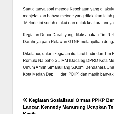
Saat ditanya soal metode Kesehatan yang dilaku
menjelaskan bahwa metode yang dilakukan ialah
“Metode ini sudah diakui dan untuk keakuratannya 
Kegiatan Donor Darah yang dilaksanakan Tim Re
Darahnya para Relawan GTNP melanjutkan dengan 
Diketahui, dalam kegiatan itu, turut hadir dari Ti
Romulo Naibaho SE MM (Bacaleg DPRD Kota Medan
Umum Amrin Simanullang S.Kom, Bendahara Umum,
Kota Medan Dapil III dari PDIP) dan masih banyak 
Navigasi
Kegiatan Sosialisasi Ormas PPKP Ber
Lancar, Kennedy Manurung Ucapkan Te
pos
Kasih