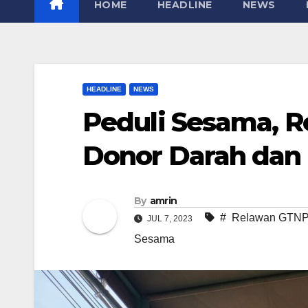
HOME
HEADLINE
NEWS
HEADLINE
NEWS
Peduli Sesama, R
Donor Darah dan 
By
amrin
# Relawan GTNP G
JUL 7, 2023
Sesama