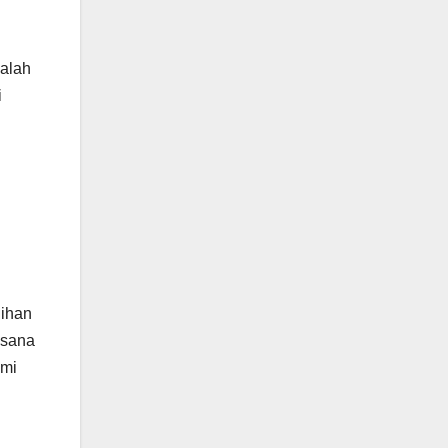
alah
i
n
lihan
ksana
ami