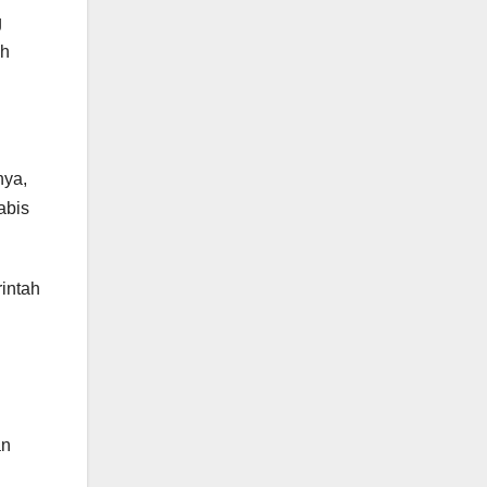
g
ah
nya,
abis
intah
an