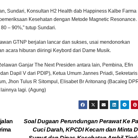
kan, Sundari, Konsultan H2 Health dab Happiness Kalbe Farma
 pemeriksaan Kesehatan dengan Metode Magnetic Resonance.
80 – 90%,” tutup Sundari.
lawan GTNP berjalan lancar dan sukses, usai mendonorkan
acara hiburan diiringi Keybord dari Dame Musik.
m Relawan Ganjar The Next Presiden antara lain, Pembina, Efin
 Dapil V dari PDIP), Ketua Umum Jannes Priadi, Sekretaris
 Jhon Tulus R Sitompul, Elisabet Br Aritonang (Bacaleg D
lainnya lagi. (Agung)
jalan
Soal Dugaan Perundungan Perawat Ke Pa
rima
Cuci Darah, KPCDI Kecam dan Minta 
Sumut dan Dinas Kesehatan Ambil Tin