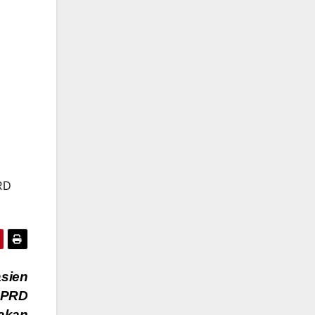
PRD
sien
DPRD
dakan