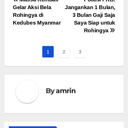
Navigasi
Gelar Aksi Bela
Jangankan 1 Bulan,
pos
Rohingya di
3 Bulan Gaji Saja
Kedubes Myanmar
Saya Siap untuk
Rohingya
1
2
3
By
amrin