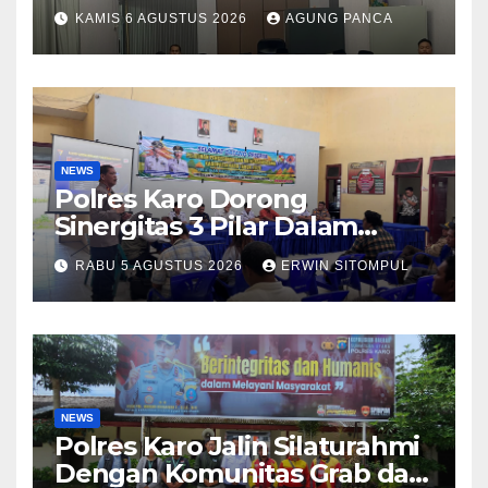
PKS Pembinaan Kerohanian
KAMIS 6 AGUSTUS 2026
AGUNG PANCA
Warga Binaan
NEWS
Polres Karo Dorong
Sinergitas 3 Pilar Dalam
Pelatihan Pencengahan dan
RABU 5 AGUSTUS 2026
ERWIN SITOMPUL
Mitigasi Bencana Tahun 2026
NEWS
Polres Karo Jalin Silaturahmi
Dengan Komunitas Grab dan