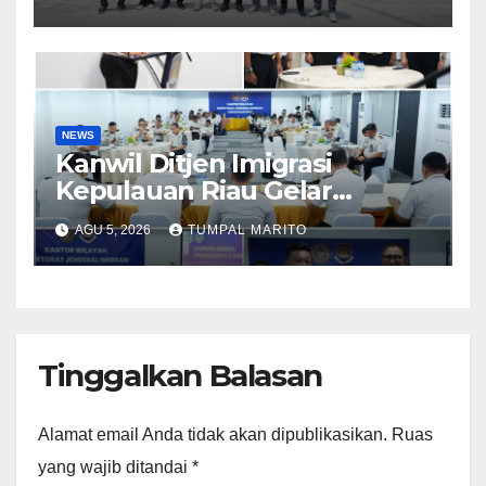
Kamtibmas Jelang HUT RI
ke-81
NEWS
Kanwil Ditjen Imigrasi
Kepulauan Riau Gelar
Evauasi Capai Kinerja
AGU 5, 2026
TUMPAL MARITO
Triwulan II Tahun 2026
Tinggalkan Balasan
Alamat email Anda tidak akan dipublikasikan.
Ruas
yang wajib ditandai
*