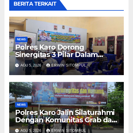
BERITA TERKAIT
NEWS
Polres Karo Dorong
Sinergitas 3 Pilar Dalam
Pelatihan Pencengahan dan
AGU 5, 2026
ERWIN SITOMPUL
Mitigasi Bencana Tahun 2026
NEWS
Polres Karo Jalin Silaturahmi
Dengan Komunitas Grab dan
Giseh, Perkuat Sinergi Jaga
AGU 5, 2026
ERWIN SITOMPUL