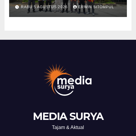
Giseh, Perkuat Sinergi Jaga
RABU 5 AGUSTUS 2026
ERWIN SITOMPUL
Kamtibmas Jelang HUT RI
ke-81
MEDIA SURYA
Tajam & Aktual