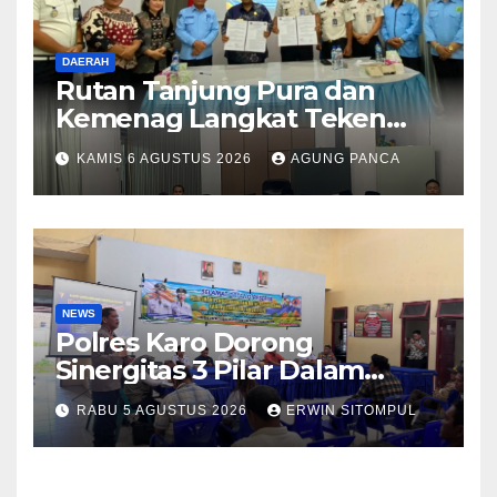
DAERAH
Rutan Tanjung Pura dan
Kemenag Langkat Teken
PKS Pembinaan Kerohanian
KAMIS 6 AGUSTUS 2026
AGUNG PANCA
Warga Binaan
NEWS
Polres Karo Dorong
Sinergitas 3 Pilar Dalam
Pelatihan Pencengahan dan
RABU 5 AGUSTUS 2026
ERWIN SITOMPUL
Mitigasi Bencana Tahun 2026