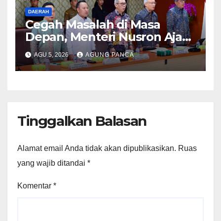
DAERAH
Cegah Masalah di Masa
Depan, Menteri Nusron Ajak
Pemda Percepat Sertipikasi
AGU 5, 2026
AGUNG PANCA
Tanah Rumah Ibadah di NTT
Tinggalkan Balasan
Alamat email Anda tidak akan dipublikasikan.
Ruas
yang wajib ditandai
*
Komentar
*