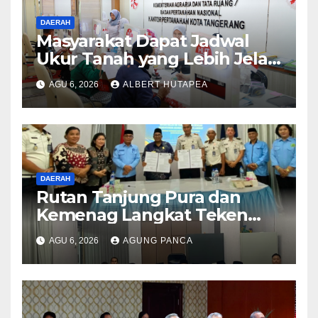
DAERAH
Masyarakat Dapat Jadwal
Ukur Tanah yang Lebih Jelas
Berkat Layanan Pengukuran
AGU 6, 2026
ALBERT HUTAPEA
Terjadwal
DAERAH
Rutan Tanjung Pura dan
Kemenag Langkat Teken
PKS Pembinaan Kerohanian
AGU 6, 2026
AGUNG PANCA
Warga Binaan