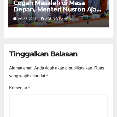
Cegah Masalah di Masa
Depan, Menteri Nusron Ajak
Pemda Percepat Sertipikasi
AGU 5, 2026
AGUNG PANCA
Tanah Rumah Ibadah di NTT
Tinggalkan Balasan
Alamat email Anda tidak akan dipublikasikan.
Ruas
yang wajib ditandai
*
Komentar
*