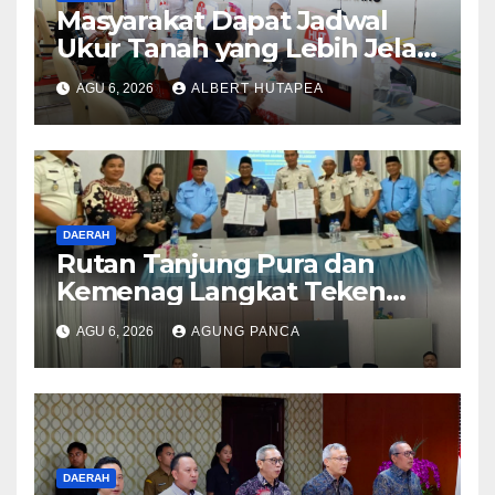
Masyarakat Dapat Jadwal
Ukur Tanah yang Lebih Jelas
Berkat Layanan Pengukuran
AGU 6, 2026
ALBERT HUTAPEA
Terjadwal
DAERAH
Rutan Tanjung Pura dan
Kemenag Langkat Teken
PKS Pembinaan Kerohanian
AGU 6, 2026
AGUNG PANCA
Warga Binaan
DAERAH