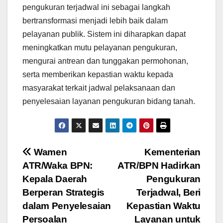
pengukuran terjadwal ini sebagai langkah
bertransformasi menjadi lebih baik dalam
pelayanan publik. Sistem ini diharapkan dapat
meningkatkan mutu pelayanan pengukuran,
mengurai antrean dan tunggakan permohonan,
serta memberikan kepastian waktu kepada
masyarakat terkait jadwal pelaksanaan dan
penyelesaian layanan pengukuran bidang tanah.
Navigasi
Wamen
Kementerian
ATR/Waka BPN:
ATR/BPN Hadirkan
pos
Kepala Daerah
Pengukuran
Berperan Strategis
Terjadwal, Beri
dalam Penyelesaian
Kepastian Waktu
Persoalan
Layanan untuk