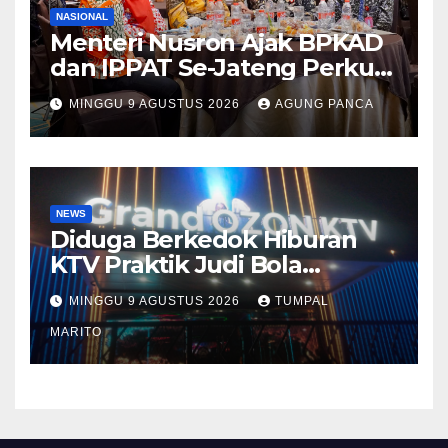
NASIONAL
Menteri Nusron Ajak BPKAD
dan IPPAT Se-Jateng Perkuat
Sinergi Wujudkan
MINGGU 9 AGUSTUS 2026
AGUNG PANCA
Transformasi Layanan
Pertanahan
NEWS
Diduga Berkedok Hiburan
KTV Praktik Judi Bola
Pimpong Beroperasi Terbuka
MINGGU 9 AGUSTUS 2026
TUMPAL
Disungai Panas Kapolda
Tutup mata Tempat Hiburan
MARITO
DiBatam