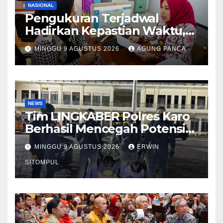
NASIONAL
Pengukuran Terjadwal
Hadirkan Kepastian Waktu,
Masyarakat Tak Perlu Lama
MINGGU 9 AGUSTUS 2026
AGUNG PANCA
Menunggu Layanan
Pertanahan
NEWS
Tim LINGKABER Polres Karo
Berhasil Mencegah Potensi
Tawuran di Berastagi
MINGGU 9 AGUSTUS 2026
ERWIN
SITOMPUL