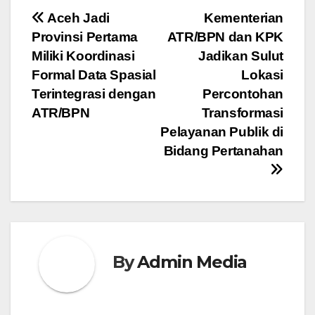
Navigasi
Aceh Jadi
Kementerian
Provinsi Pertama
ATR/BPN dan KPK
pos
Miliki Koordinasi
Jadikan Sulut
Formal Data Spasial
Lokasi
Terintegrasi dengan
Percontohan
ATR/BPN
Transformasi
Pelayanan Publik di
Bidang Pertanahan
By
Admin Media