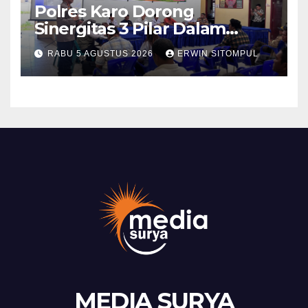
Polres Karo Dorong
Sinergitas 3 Pilar Dalam
Pelatihan Pencengahan dan
RABU 5 AGUSTUS 2026
ERWIN SITOMPUL
Mitigasi Bencana Tahun 2026
MEDIA SURYA