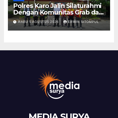
Polres Karo Jalin Silaturahmi
Dengan Komunitas Grab dan
Giseh, Perkuat Sinergi Jaga
RABU 5 AGUSTUS 2026
ERWIN SITOMPUL
Kamtibmas Jelang HUT RI
ke-81
MEDIA SURYA