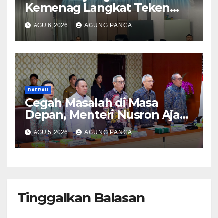
Kemenag Langkat Teken
PKS Pembinaan Kerohanian
AGU 6, 2026
AGUNG PANCA
Warga Binaan
DAERAH
Cegah Masalah di Masa
Depan, Menteri Nusron Ajak
Pemda Percepat Sertipikasi
AGU 5, 2026
AGUNG PANCA
Tanah Rumah Ibadah di NTT
Tinggalkan Balasan