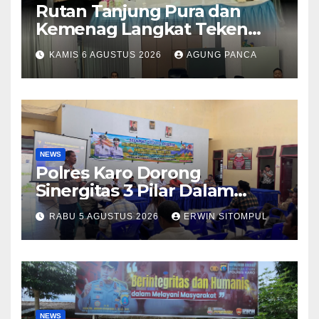
Rutan Tanjung Pura dan
Kemenag Langkat Teken
PKS Pembinaan Kerohanian
KAMIS 6 AGUSTUS 2026
AGUNG PANCA
Warga Binaan
NEWS
Polres Karo Dorong
Sinergitas 3 Pilar Dalam
Pelatihan Pencengahan dan
RABU 5 AGUSTUS 2026
ERWIN SITOMPUL
Mitigasi Bencana Tahun 2026
NEWS