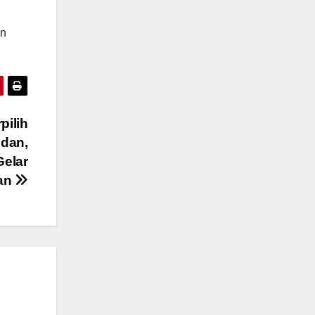
an
pilih
edan,
Gelar
an