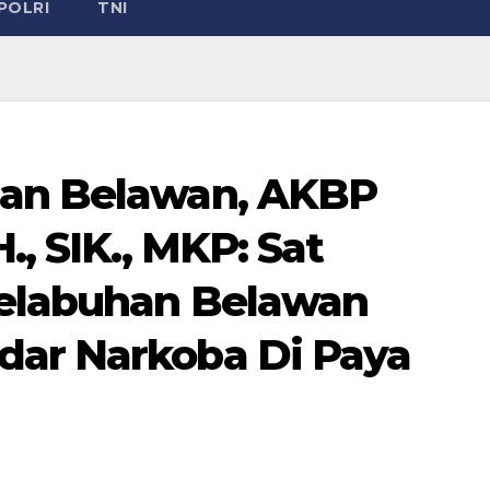
POLRI
TNI
han Belawan, AKBP
., SIK., MKP: Sat
Pelabuhan Belawan
dar Narkoba Di Paya