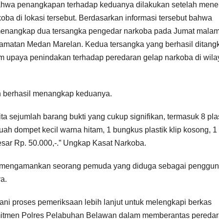
ahwa penangkapan terhadap keduanya dilakukan setelah mene
koba di lokasi tersebut. Berdasarkan informasi tersebut bahwa
menangkap dua tersangka pengedar narkoba pada Jumat mala
ecamatan Medan Marelan. Kedua tersangka yang berhasil ditang
am upaya penindakan terhadap peredaran gelap narkoba di wil
n berhasil menangkap keduanya.
ta sejumlah barang bukti yang cukup signifikan, termasuk 8 pla
 buah dompet kecil warna hitam, 1 bungkus plastik klip kosong, 
besar Rp. 50.000,-.” Ungkap Kasat Narkoba.
sil mengamankan seorang pemuda yang diduga sebagai penggu
a.
ani proses pemeriksaan lebih lanjut untuk melengkapi berkas
mitmen Polres Pelabuhan Belawan dalam memberantas pereda