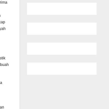
rima
m
kap
ayah
stik
1 buah
na
ran