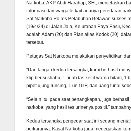
Narkoba, AKP Abdi Harahap, SH., menjelaskan b
informasi dari warga terkait adanya peredaran nar
Sat Narkoba Polres Pelabuhan Belawan sukses 
(19/4/24) di Jalan Jala, Kelurahan Paya Pasir, K
adalah Adam (20) dan Rian alias Kodok (20), dal
tersebut.
Petugas Sat Narkoba melakukan penyelidikan da
“Dari tangan kedua tersangka, kami berhasil menyi
klip berisi shabu, 1 buah tas kecil warna hitam, 1
pipet ujung runcing, 1 unit HP, dan uang tunai se
“Selain itu, pada saat penangkapan, juga berha
narkoba, yang hasil tes urinenya positif.” tambahny
Kedua tersangka pengedar saat ini sedang menjal
perkaranya. Kasat Narkoba juga menegaskan ko