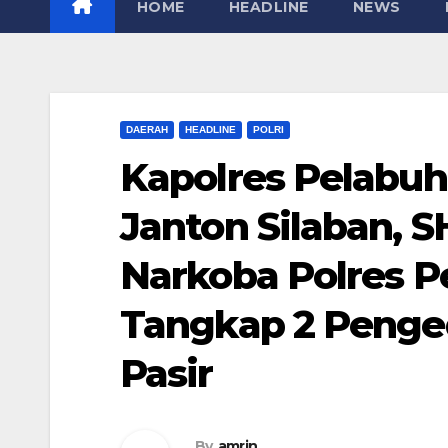
HOME
HEADLINE
NEWS
DAERAH
HEADLINE
POLRI
Kapolres Pelabu
Janton Silaban, SH
Narkoba Polres 
Tangkap 2 Penge
Pasir
By
amrin