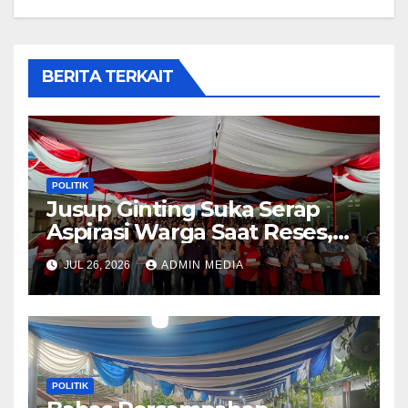
BERITA TERKAIT
POLITIK
Jusup Ginting Suka Serap
Aspirasi Warga Saat Reses,
Banjir hingga Lampu Jalan
JUL 26, 2026
ADMIN MEDIA
Jadi Perhatian
POLITIK