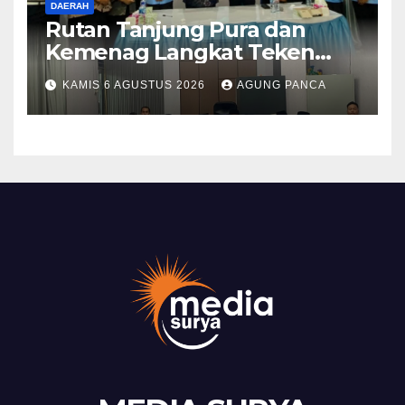
DAERAH
Rutan Tanjung Pura dan
Kemenag Langkat Teken
PKS Pembinaan Kerohanian
KAMIS 6 AGUSTUS 2026
AGUNG PANCA
Warga Binaan