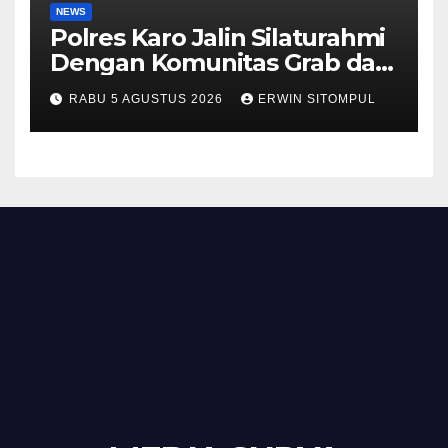
NEWS
Polres Karo Jalin Silaturahmi
Dengan Komunitas Grab dan
Giseh, Perkuat Sinergi Jaga
RABU 5 AGUSTUS 2026
ERWIN SITOMPUL
Kamtibmas Jelang HUT RI
ke-81