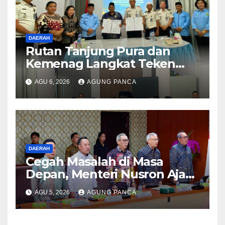
DAERAH
Rutan Tanjung Pura dan
Kemenag Langkat Teken
PKS Pembinaan Kerohanian
AGU 6, 2026
AGUNG PANCA
Warga Binaan
DAERAH
Cegah Masalah di Masa
Depan, Menteri Nusron Ajak
Pemda Percepat Sertipikasi
AGU 5, 2026
AGUNG PANCA
Tanah Rumah Ibadah di NTT