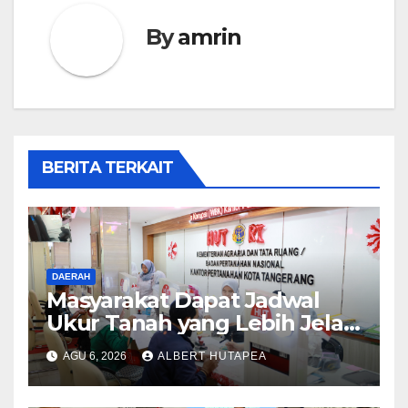
By
amrin
BERITA TERKAIT
DAERAH
Masyarakat Dapat Jadwal
Ukur Tanah yang Lebih Jelas
Berkat Layanan Pengukuran
AGU 6, 2026
ALBERT HUTAPEA
Terjadwal