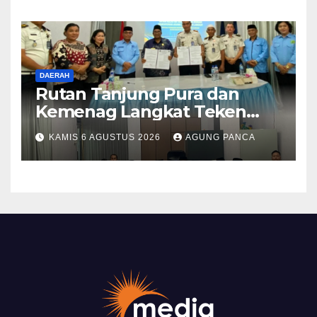
DAERAH
Rutan Tanjung Pura dan
Kemenag Langkat Teken
PKS Pembinaan Kerohanian
KAMIS 6 AGUSTUS 2026
AGUNG PANCA
Warga Binaan