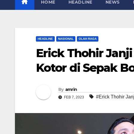
HOME
HEADLINE
NEWS
HEADLINE
NASIONAL
OLAH RAGA
Erick Thohir Jan
Kotor di Sepak Bo
By
amrin
#Erick Thohir Ja
FEB 7, 2023