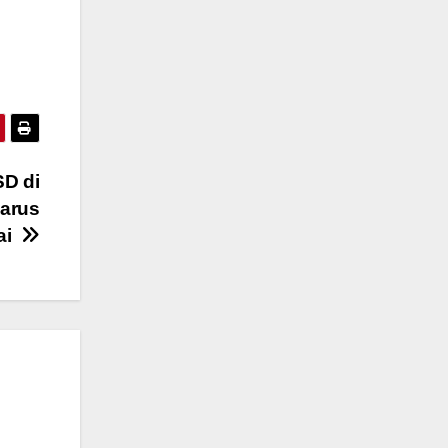
.
SD di
Harus
ai