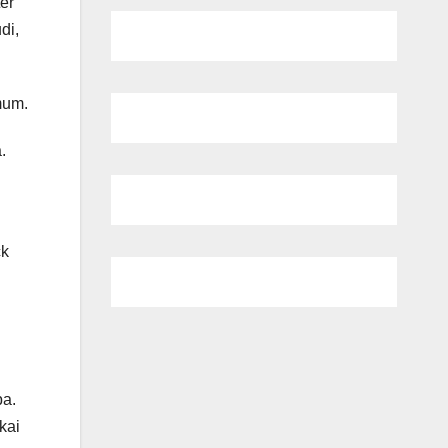
er
di,
mum.
.
ck
pa.
kai