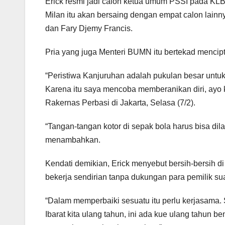
Erick resmi jadi calon ketua umum PSSI pada KLB
Milan itu akan bersaing dengan empat calon lainnya
dan Fary Djemy Francis.
Pria yang juga Menteri BUMN itu bertekad mencipt
“Peristiwa Kanjuruhan adalah pukulan besar untuk
Karena itu saya mencoba memberanikan diri, ayo k
Rakernas Perbasi di Jakarta, Selasa (7/2).
“Tangan-tangan kotor di sepak bola harus bisa dilaw
menambahkan.
Kendati demikian, Erick menyebut bersih-bersih di
bekerja sendirian tanpa dukungan para pemilik su
“Dalam memperbaiki sesuatu itu perlu kerjasama. 
Ibarat kita ulang tahun, ini ada kue ulang tahun 