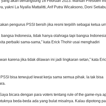
 yang akan berlangsung 16 Februari 2023. Mantan Presiden Int
, yakni La Nyalla Mattalitti, Arif Putra Wicaksono, Doni Setiabu
akan pengurus PSSI bersih jika resmi terpilih sebagai ketua u
 bangsa Indonesia, tidak hanya olahraga tapi bangsa Indonesia
ita perbaiki sama-sama,” kata Erick Thohir usai menghadiri
an karena jika tidak dilawan ini jadi lingkaran setan,” kata Eri
 PSSI bisa terwujud lewat kerja sama semua pihak. Ia tak bisa
ara.
Saya bicara dengan para voters tentang rule of the game-nya a
bentuknya beda-beda ada yang bulat misalnya. Kalau dipotong pa