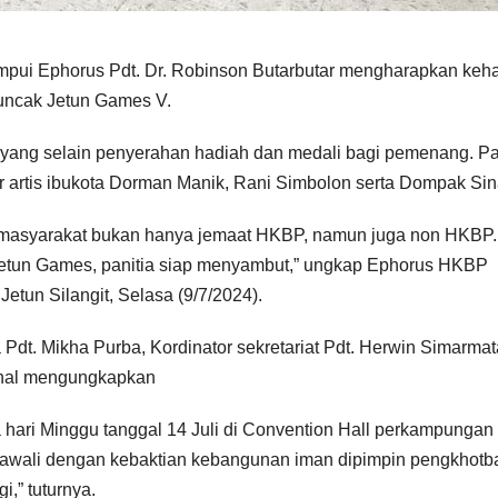
ui Ephorus Pdt. Dr. Robinson Butarbutar mengharapkan keha
uncak Jetun Games V.
ang selain penyerahan hadiah dan medali bagi pemenang. P
 artis ibukota Dorman Manik, Rani Simbolon serta Dompak Sin
 masyarakat bukan hanya jemaat HKBP, namun juga non HKBP.
 Jetun Games, panitia siap menyambut,” ungkap Ephorus HKBP
etun Silangit, Selasa (9/7/2024).
 Pdt. Mikha Purba, Kordinator sekretariat Pdt. Herwin Simarma
onal mengungkapkan
hari Minggu tanggal 14 Juli di Convention Hall perkampungan
n awali dengan kebaktian kebangunan iman dipimpin pengkhotb
,” tuturnya.