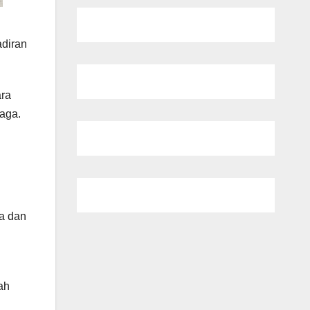
diran
ara
aga.
ta dan
ah