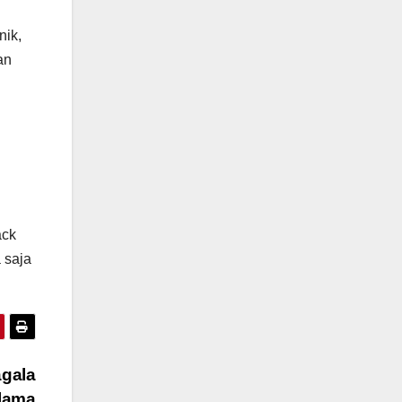
nik,
an
n
ack
 saja
gala
elama