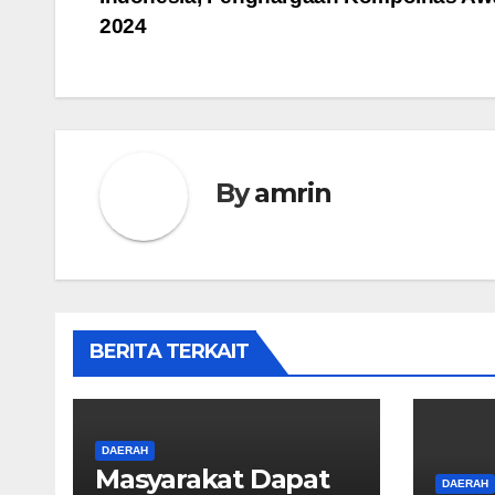
pos
2024
By
amrin
BERITA TERKAIT
DAERAH
Masyarakat Dapat
DAERAH