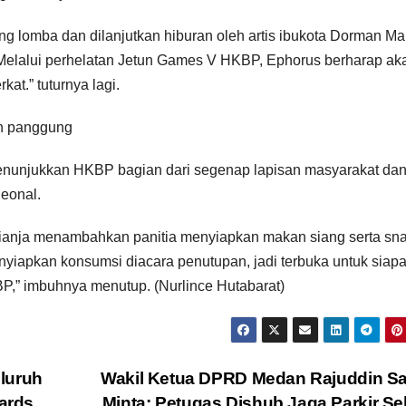
 lomba dan dilanjutkan hiburan oleh artis ibukota Dorman Ma
Melalui perhelatan Jetun Games V HKBP, Ephorus berharap ak
kat.” tuturnya lagi.
n panggung
i menunjukkan HKBP bagian dari segenap lapisan masyarakat da
Deonal.
arianja menambahkan panitia menyiapkan makan siang serta sn
yiapkan konsumsi diacara penutupan, jadi terbuka untuk siapa
P,” imbuhnya menutup. (Nurlince Hutabarat)
luruh
Wakil Ketua DPRD Medan Rajuddin Sa
ards
Minta: Petugas Dishub Jaga Parkir S