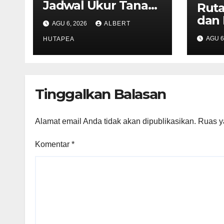
Jadwal Ukur Tanah
Ruta
yang Lebih Jelas
dan
AGU 6, 2026
ALBERT
Berkat Layanan
Lan
AGU 6
Pengukuran
HUTAPEA
Pem
Terjadwal
Ker
Bin
Tinggalkan Balasan
Alamat email Anda tidak akan dipublikasikan.
Ruas y
Komentar
*