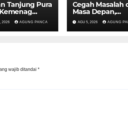
n Tanjung Pura
Cegah Masalah d
 Kemenag
Masa Depan,
gkat Teken PKS
Menteri Nusron
, 2026
AGUNG PANCA
AGU 5, 2026
AGUNG PA
binaan
Ajak Pemda
ohanian Warga
Percepat Sertipi
aan
Tanah Rumah
Ibadah di NTT
ang wajib ditandai
*